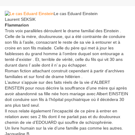
Le cas Eduard Einstein
Laurent SEKSIK
Flammarion
Trois voix parallèles déroulent le drame familial des Einstein .
Celle de la mère, douloureuse, qui a été contrainte de conduire
son fils à l’asile, consacrant le reste de sa vie à entourer et à
croire en son fils malade. Celle du père qui met à jour les
faiblesses du grand homme à l’ombre duquel son entourage a
tenté d’exister . Et, terrible de vérité, celle du fils qui vit 30 ans
durant dans l’ asile dont il n’ a pu échapper.
Roman fiction attachant construit cependant à partir d’archives
familiales et sur fond de drame hitlérien .
L’auteur s’appuie sur des faits réels de la vie d’ALBERT
EINSTEIN pour nous décrire la souffrance d’une mère qui après
avoir abandonné sa fille née hors mariage avec Albert EINSTEIN
doit conduire son fils à l’hôpital psychiatrique où il décèdera 30
ans plus tard seul.
Il nous relate également l’incapacité de ce père à entrer en
relation avec ses 2 fils dont il ne parlait pas et du douloureux
chemin de vie d’EDOUARD qui souffre de schizophrénie.
Un livre humain sur la vie d’une famille pas comme les autres.
Jacqueline B