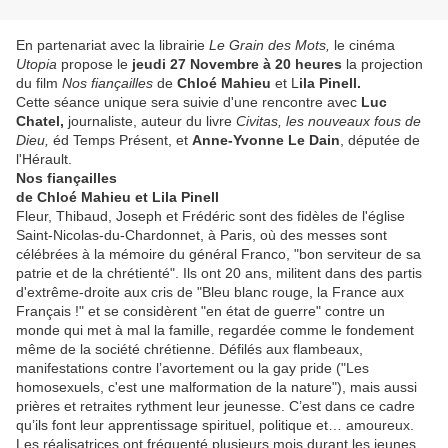
En partenariat avec la librairie
Le Grain des Mots,
le cinéma
Utopia
propose le
jeudi 27 Novembre à 20 heures
la projection
du film
Nos fiançailles
de
Chloé Mahieu
et L
ila Pinell.
Cette
séance unique sera suivie d'une rencontre avec
Luc
Chatel,
journaliste, auteur du livre
Civitas, les nouveaux fous de
Dieu,
éd Temps Présent, et
Anne-Yvonne Le Dain
, députée de
l'Hérault.
Nos fiançailles
de Chloé Mahieu et Lila Pinell
Fleur, Thibaud, Joseph et Frédéric sont des fidèles de l'église
Saint-Nicolas-du-Chardonnet, à Paris, où des messes sont
célébrées à la mémoire du général Franco, "bon serviteur de sa
patrie et de la chrétienté". Ils ont 20 ans, militent dans des partis
d'extrême-droite aux cris de "Bleu blanc rouge, la France aux
Français !" et se considèrent "en état de guerre" contre un
monde qui met à mal la famille, regardée comme le fondement
même de la société chrétienne. Défilés aux flambeaux,
manifestations contre l’avortement ou la gay pride ("Les
homosexuels, c'est une malformation de la nature"), mais aussi
prières et retraites rythment leur jeunesse. C’est dans ce cadre
qu’ils font leur apprentissage spirituel, politique et… amoureux.
Les réalisatrices ont fréquenté plusieurs mois durant les jeunes