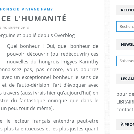
,
HONGRIE
VIVIANE HAMY
RECHE
NCE L'HUMANITÉ
6 NOVEMBRE 2015
rguine et publié depuis Overblog
NEWSL
Quel bonheur ! Oui, quel bonheur de
pouvoir découvrir (ou redécouvrir) ces
nouvelles du hongrois Frigyes Karinthy
connaissez pas, pas encore, vous pourrez
 avec un exceptionnel bonheur le sens de
LES A
n et de l’auto-dérision, l’art d’évoquer avec
s travers (aussi vrais hier qu’aujourd’hui) en
pour d
stre du fantastique onirique que dans le
LIBRAIRI
re un peu, tout de même).
contac
 le lecteur français entendra peut-être
À PRO
s plus talentueuses et les plus justes quant