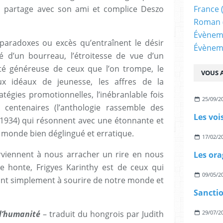
il partage avec son ami et complice Deszo
France
Roman
Évènem
paradoxes ou excès qu’entraînent le désir
Évènem
té d’un bourreau, l’étroitesse de vue d’un
eté généreuse de ceux que l’on trompe, le
VOUS A
 idéaux de jeunesse, les affres de la
atégies promotionnelles, l’inébranlable fois
25/09/2
centenaires (l’anthologie rassemble des
Les voi
t 1934) qui résonnent avec une étonnante et
 monde bien déglingué et erratique.
17/02/2
arviennent à nous arracher un rire en nous
Les ora
e honte, Frigyes Karinthy est de ceux qui
09/05/2
ant simplement à sourire de notre monde et
Sancti
l’humanité
– traduit du hongrois par Judith
29/07/2