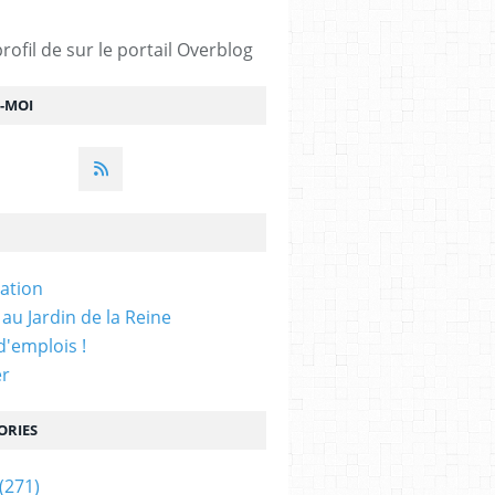
profil de
sur le portail Overblog
Z-MOI
iation
 au Jardin de la Reine
'emplois !
er
ORIES
(271)