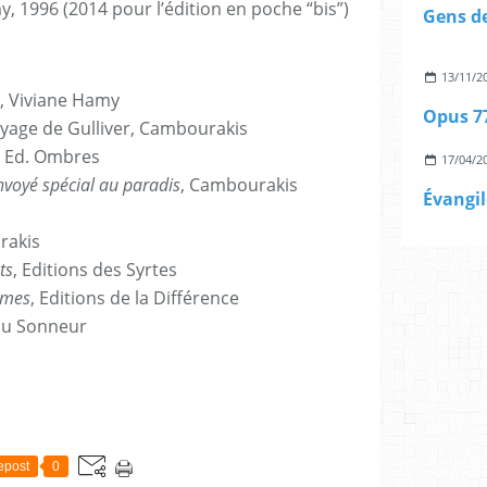
y, 1996 (2014 pour l’édition en poche “bis”)
Gens d
13/11/2
, Viviane Hamy
Opus 7
yage de Gulliver, Cambourakis
, Ed. Ombres
17/04/2
nvoyé spécial au paradis
, Cambourakis
Évangi
rakis
ts
, Editions des Syrtes
mmes
, Editions de la Différence
 du Sonneur
epost
0