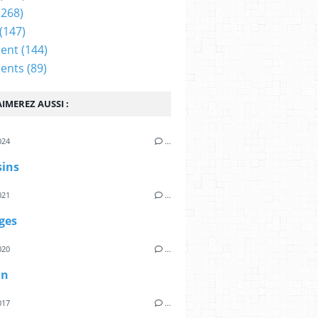
(268)
(147)
ent
(144)
ents
(89)
IMEREZ AUSSI :
024
…
sins
021
…
ges
020
…
on
017
…