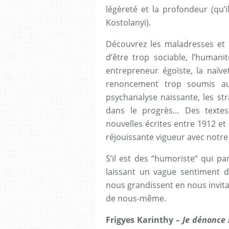
légèreté et la profondeur (qu’
Kostolanyi).
Découvrez les maladresses et 
d’être trop sociable, l’humani
entrepreneur égoïste, la naïv
renoncement trop soumis aux
psychanalyse naissante, les str
dans le progrès… Des textes 
nouvelles écrites entre 1912 e
réjouissante vigueur avec notre
S’il est des “humoriste” qui p
laissant un vague sentiment d
nous grandissent en nous invit
de nous-même.
Frigyes Karinthy –
Je dénonce 