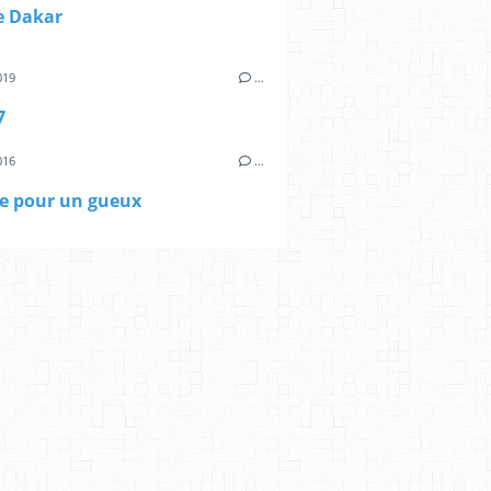
e Dakar
019
…
7
016
…
le pour un gueux