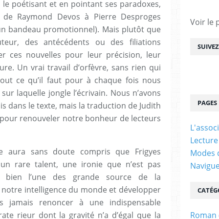
en le poétisant et en pointant ses paradoxes,
es, de Raymond Devos à Pierre Desproges
Voir le 
r un bandeau promotionnel). Mais plutôt que
teur, des antécédents ou des filiations
SUIVE
urer ces nouvelles pour leur précision, leur
ture. Un vrai travail d’orfèvre, sans rien qui
out ce qu’il faut pour à chaque fois nous
 sur laquelle jongle l’écrivain. Nous n’avons
PAGES
is dans le texte, mais la traduction de Judith
le pour renouveler notre bonheur de lecteurs
L'assoc
Lecture
ue aura sans doute compris que Frigyes
Modes d
 un rare talent, une ironie que n’est pas
Navigu
 bien l’une des grande source de la
r notre intelligence du monde et développer
CATÉG
ns jamais renoncer à une indispensable
ate rieur dont la gravité n’a d’égal que la
Roman