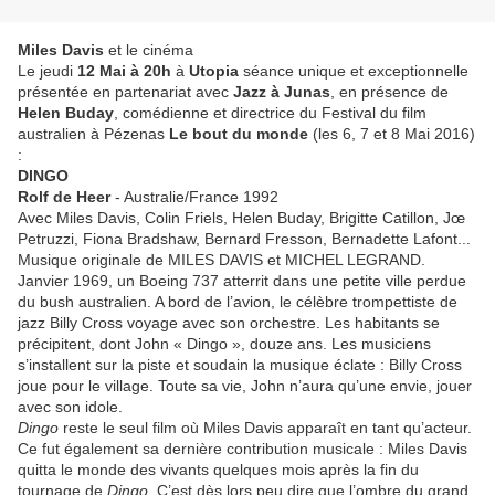
Miles Davis
et le cinéma
Le jeudi
12 Mai à 20h
à
Utopia
séance unique et exceptionnelle
présentée en partenariat avec
Jazz à Junas
, en présence de
Helen Buday
, comédienne et directrice du Festival du film
australien à Pézenas
Le bout du monde
(les 6, 7 et 8 Mai 2016)
:
DINGO
Rolf de Heer
- Australie/France 1992
Avec Miles Davis, Colin Friels, Helen Buday, Brigitte Catillon, Jœ
Petruzzi, Fiona Bradshaw, Bernard Fresson, Bernadette Lafont...
Musique originale de MILES DAVIS et MICHEL LEGRAND.
Janvier 1969, un Boeing 737 atterrit dans une petite ville perdue
du bush australien. A bord de l’avion, le célèbre trompettiste de
jazz Billy Cross voyage avec son orchestre. Les habitants se
précipitent, dont John « Dingo », douze ans. Les musiciens
s’installent sur la piste et soudain la musique éclate : Billy Cross
joue pour le village. Toute sa vie, John n’aura qu’une envie, jouer
avec son idole.
Dingo
reste le seul film où Miles Davis apparaît en tant qu’acteur.
Ce fut également sa dernière contribution musicale : Miles Davis
quitta le monde des vivants quelques mois après la fin du
tournage de
Dingo
. C’est dès lors peu dire que l’ombre du grand