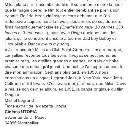
Miles plane sur l’ensemble du film. Il se contente d’être là pour
que la magie opère, le film tout entier semblant se plier à son
rythme. Rolf de Heer, cinéaste encore débutant que l'on
redécouvre aujourd'hui à la faveur des sorties de ses derniers
films magnifiquement ciselés
(Charlie's country, 10 canoës 150
lances et 3 épouses…
), pose avec
Dingo
quelques uns des
jalons qui le conduiront ensuite à tourner Bad boy Bubby et
l'inoubliable
Dance me to my song.
« J’ai rencontré Miles au Club Saint-Germain. Il m’a remarqué,
car j'allais l'écouter tous les soirs. Il voyait ce petit jeune, au
premier rang, les oreilles grandes ouvertes, en train de boire
chacune des notes qu'il jouait. Une nuit, je l'ai approché pour lui
dire mon admiration. Sept ans plus tard, en 1958, nous
enregistrions un disque, Legrand Jazz, à New York, avec John
Coltrane et Bill Evans. C'est avec moi, d'ailleurs, que Miles Davis
a réalisé son dernier album, en 1991, la bande originale du film
Dingo »
Michel Legrand
Texte extrait de la gazette Utopia
Cinéma UTOPIA
5 Avenue du Dr Pezet
34090 Montpellier