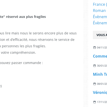
France
Roman
Évènem
tte" réservé aux plus fragiles
Évènem
us lire mais nous le serons encore plus de vous
VOUS A
ion et d’efficacité, nous réservons le service de
x personnes les plus fragiles.
04/11/2
 votre compréhension.
Comme 
s pouvez passer commande :
30/01/2
Minh T
08/01/2
e)
Véroni
17/11/2