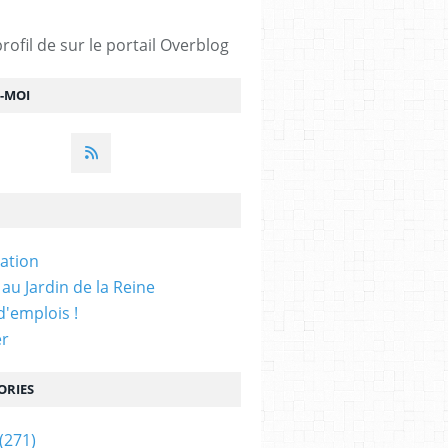
profil de
sur le portail Overblog
Z-MOI
iation
 au Jardin de la Reine
'emplois !
er
ORIES
(271)