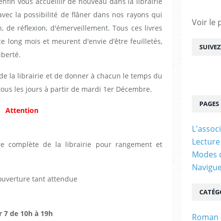
in vous accueillir de nouveau dans la librairie
 avec la possibilité de flâner dans nos rayons qui
Voir le 
 de réflexion, d'émerveillement. Tous ces livres
e long mois et meurent d'envie d’être feuilletés,
SUIVE
iberté.
 de la librairie et de donner à chacun le temps du
 tous les jours à partir de mardi 1er Décembre.
PAGES
Attention
L'assoc
Lecture
re complète de la librairie pour rangement et
Modes d
Navigu
uverture tant attendue
CATÉG
r 7 de 10h à 19h
Roman