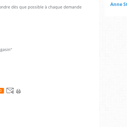
Anne St
ondre dès que possible à chaque demande
agasin"
0