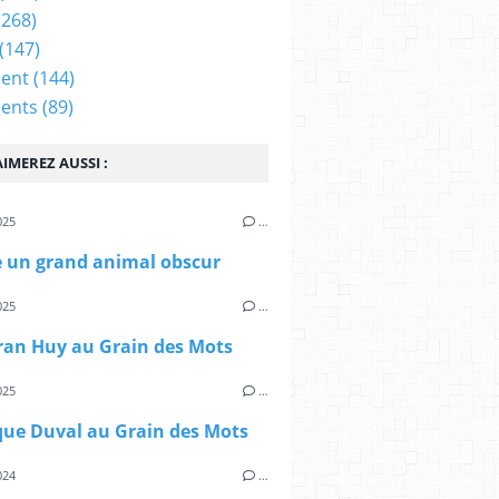
(268)
(147)
ent
(144)
ents
(89)
IMEREZ AUSSI :
025
…
un grand animal obscur
025
…
ran Huy au Grain des Mots
025
…
que Duval au Grain des Mots
024
…