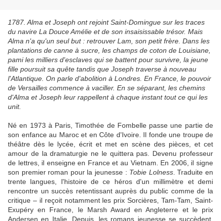
1787. Alma et Joseph ont rejoint Saint-Domingue sur les traces
du navire La Douce Amélie et de son insaisissable trésor. Mais
Alma n'a qu'un seul but : retrouver Lam, son petit frère. Dans les
plantations de canne à sucre, les champs de coton de Louisiane,
pami les milliers d'esclaves qui se battent pour survivre, la jeune
fille poursuit sa quête tandis que Joseph traverse à nouveau
l'Atlantique. On parle d'abolition à Londres. En France, le pouvoir
de Versailles commence à vaciller. En se séparant, les chemins
d'Alma et Joseph leur rappellent à chaque instant tout ce qui les
unit.
Né en 1973 à Paris, Timothée de Fombelle passe une partie de
son enfance au Maroc et en Côte d'Ivoire. Il fonde une troupe de
théâtre dès le lycée, écrit et met en scène des pièces, et cet
amour de la dramaturgie ne le quittera pas. Devenu professeur
de lettres, il enseigne en France et au Vietnam. En 2006, il signe
son premier roman pour la jeunesse :
Tobie Lolness
. Traduite en
trente langues, l'histoire de ce héros d'un millimètre et demi
rencontre un succès retentissant auprès du public comme de la
critique – il reçoit notamment les prix Sorcières, Tam-Tam, Saint-
Exupéry en France, le Marsh Award en Angleterre et le prix
Andersen en Italie. Depuis, les romans jeunesse se succèdent,