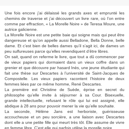
Une fois encore j’ai délaissé les grands axes et emprunté les
chemins de traverse et j’ai découvert un livre rare, où l’on entre
comme par effraction, « La Morelle Noire » de Teresa Moure, une
autrice galicienne.
La Morelle Noire est une petite baie qui soigne mais qui peut être
dangereuse et qu’on appelle aussi Belladone, Bella Donne, belle
dame. Et c’est bien de belles dames qu’il s’agit ici, de dames un
peu sulfureuses parce qu’elles revendiquent d’être libres.
On sait, quand on referme le livre, que tout a dû commencer par
de vieux papiers qui dormaient dans un vieux coffre dans un
grenier et que découvre par hasard Inès, une jeune étudiante qui
fait une thèse sur Descartes à l’université de Saint-Jacques de
Compostelle. Les vieux papiers racontent l’histoire de deux
femmes liées par ce même homme, René Descartes.
La première est Christine de Suède, éprise en secret du
philosophe qu’elle invite à séjourner à sa Cour. Bisexuelle,
grande intellectuelle, refusant le rôle qui lui est assigné, elle
abdique à 28 ans pour pouvoir mener la vie qu’elle souhaite.
La seconde, Hélène Jans est herboriste, guérisseuse
accoucheuse et un peu sorcière, a une liaison avec Descartes
dont elle a une petite fille qui meurt très tôt. Elle assume de vivre
en femme libre. C’est elle qui parfois utilise la morelle noire.