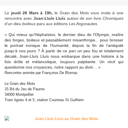
Le
jeudi 26 Mars à 19h,
le Grain des Mots vous invite à une
rencontre avec
Joan-Lluís
Lluís
autour de son livre
Chroniques
d’un dieu boiteux
paru aux éditions Les Argonautes.
« Qui mieux qu’Héphaïstos, le dernier dieu de l’Olympe, maître
des forges, boiteux et passablement misanthrope... pour brosser
le portrait ironique de l’humanité, depuis la fin de l’antiquité
jusqu’à nos jours ? À partir de ce pari un peu fou et totalement
décalé, Joan-Lluís Lluís nous embarque dans une histoire à la
fois drôle et mélancolique, toujours palpitante. Un récit qui
questionne nos croyances, notre rapport au divin… »
Rencontre animée par Françoise De Blomac.
Le Grain des Mots
15 Bd du Jeu de Paume
34000 Montpellier
Tram lignes 4 et 5, station Courreau St Guilhem