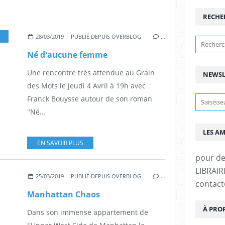
RECHE
LA MANUFACTURE DE LIVRES
28/03/2019
PUBLIÉ DEPUIS OVERBLOG
…
Né d'aucune femme
Une rencontre très attendue au Grain
NEWSL
des Mots le jeudi 4 Avril à 19h avec
Franck Bouysse autour de son roman
"Né...
LES A
EN SAVOIR PLUS
pour d
LIBRAIRI
25/03/2019
PUBLIÉ DEPUIS OVERBLOG
…
contac
Manhattan Chaos
À PRO
Dans son immense appartement de