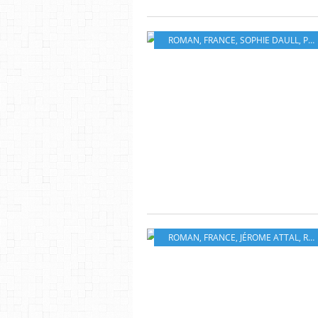
ROMAN
,
FRANCE
,
SOPHIE DAULL
,
PHILIPPE REY
ROMAN
,
FRANCE
,
JÉROME ATTAL
,
R LAFONT