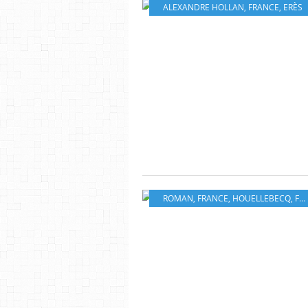
ALEXANDRE HOLLAN
,
FRANCE
,
ERÈS
ROMAN
,
FRANCE
,
HOUELLEBECQ
,
FLAMMARION