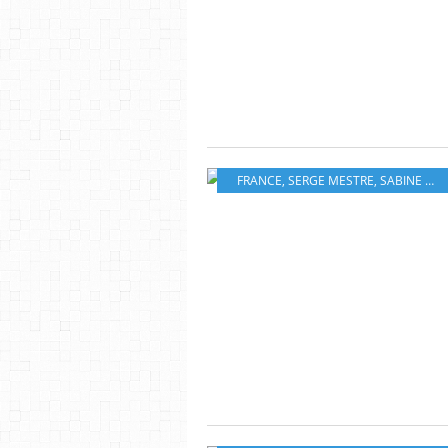
FRANCE
,
SERGE MESTRE
,
SABINE WESPIESER