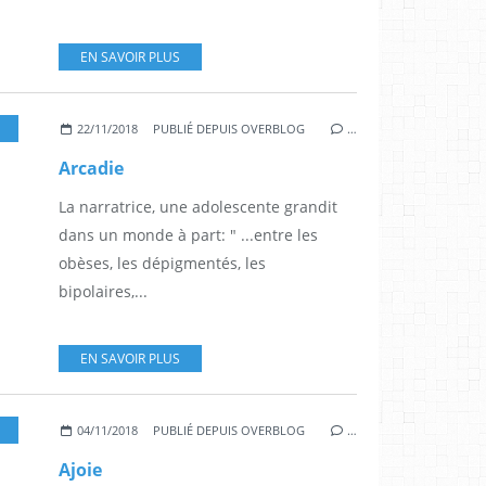
EN SAVOIR PLUS
,
POL
,
ROMAN
22/11/2018
PUBLIÉ DEPUIS OVERBLOG
…
Arcadie
La narratrice, une adolescente grandit
dans un monde à part: " ...entre les
obèses, les dépigmentés, les
bipolaires,...
EN SAVOIR PLUS
,
GALLIMARD
04/11/2018
PUBLIÉ DEPUIS OVERBLOG
…
Ajoie