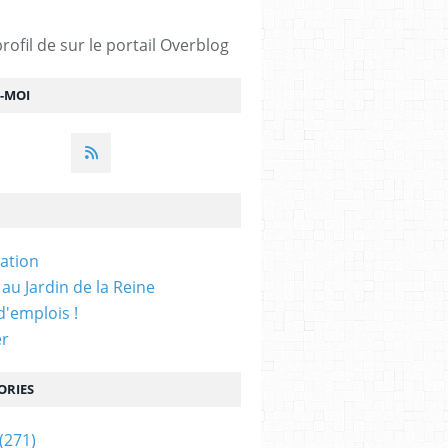
profil de
sur le portail Overblog
Z-MOI
iation
 au Jardin de la Reine
'emplois !
er
ORIES
(271)