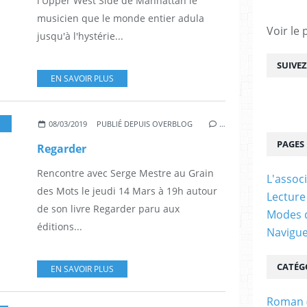
l'Upper West Side de Manhattan le
musicien que le monde entier adula
Voir le 
jusqu'à l'hystérie...
SUIVE
EN SAVOIR PLUS
,
ROMAN
08/03/2019
PUBLIÉ DEPUIS OVERBLOG
…
PAGES
Regarder
Rencontre avec Serge Mestre au Grain
L'assoc
des Mots le jeudi 14 Mars à 19h autour
Lecture
de son livre Regarder paru aux
Modes d
éditions...
Navigu
CATÉG
EN SAVOIR PLUS
Roman