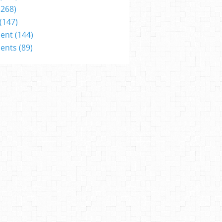
(268)
(147)
ent
(144)
ents
(89)