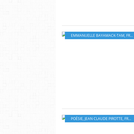
EMMANUELLE BAYAMACK-TAM
,
FRANCE
POÉSIE
,
JEAN CLAUDE PIROTTE
,
FRANCE