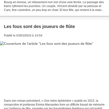
Bourg-en-bresse, un lotissement non loin d'une voie ferrée. Le passage des
trains rythment les journées. Un couple, Vincent obsédé par sa pelouse et
Caro, fine cuisinière, un peu trop en chair. Et leur fille, qui revient à la maison
après dix ans d'absence....
Les fous sont des joueurs de flûte
Publié le 03/03/2024 à 14:54
Dans son roman précédent, « Une mère éphémère » publié en 2022, la
romancière et poétesse Emma Marsantes livre un difficile travail de mémoire
sur l’enfance de Mia, ravagée par les traumatismes familiaux qui ont installé