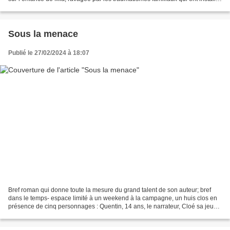
en elle un fort sentiment de culpabilité....
Sous la menace
Publié le 27/02/2024 à 18:07
Bref roman qui donne toute la mesure du grand talent de son auteur; bref
dans le temps- espace limité à un weekend à la campagne, un huis clos en
présence de cinq personnages : Quentin, 14 ans, le narrateur, Cloé sa jeune
cousine, sa mère avec qui les...