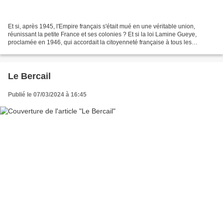
Et si, après 1945, l'Empire français s'était mué en une véritable union,
réunissant la petite France et ses colonies ? Et si la loi Lamine Gueye,
proclamée en 1946, qui accordait la citoyenneté française à tous les
ressortissants de l'Empire avait été...
Le Bercail
Publié le 07/03/2024 à 16:45