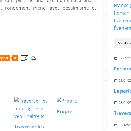
et tant pis si le final est moins surprenant
France
n et rondement mené, avec pessimisme et
Roman
Évènem
Évènem
VOUS A
07/05/2
epost
0
Personn
29/01/2
Le parl
28/01/2
Propre
13/12/2
Traverser les