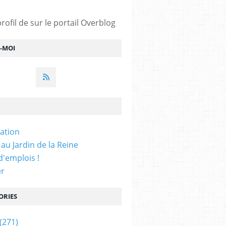
profil de
sur le portail Overblog
Z-MOI
iation
 au Jardin de la Reine
'emplois !
er
ORIES
(271)