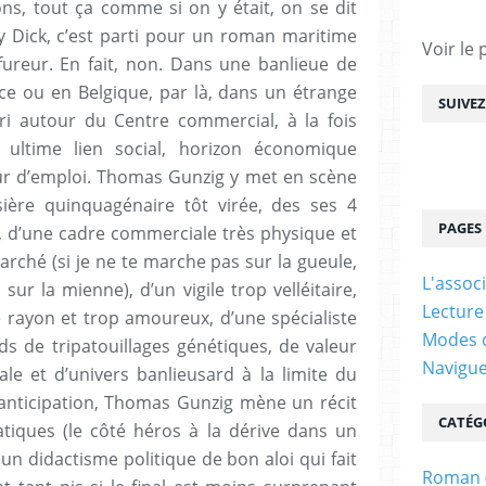
ons, tout ça comme si on y était, on se dit
by Dick, c’est parti pour un roman maritime
Voir le 
 fureur. En fait, non. Dans une banlieue de
ce ou en Belgique, par là, dans un étrange
SUIVE
uri autour du Centre commercial, à la fois
ultime lien social, horizon économique
ur d’emploi. Thomas Gunzig y met en scène
sière quinquagénaire tôt virée, des ses 4
PAGES
 d’une cadre commerciale très physique et
rché (si je ne te marche pas sur la gueule,
L'assoc
sur la mienne), d’un vigile trop velléitaire,
Lecture
 rayon et trop amoureux, d’une spécialiste
Modes d
nds de tripatouillages génétiques, de valeur
Navigu
le et d’univers banlieusard à la limite du
anticipation, Thomas Gunzig mène un récit
CATÉG
atiques (le côté héros à la dérive dans un
un didactisme politique de bon aloi qui fait
Roman