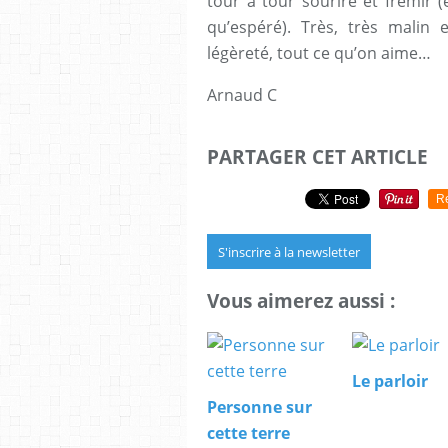
tour à tour sourire et frémir (
qu’espéré). Très, très mali
légèreté, tout ce qu’on aime…
Arnaud C
PARTAGER CET ARTICLE
R
S'inscrire à la newsletter
Vous aimerez aussi :
Le parloir
Personne sur
cette terre