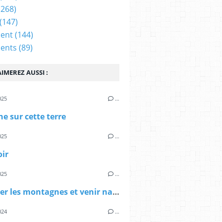
(268)
(147)
ent
(144)
ents
(89)
IMEREZ AUSSI :
025
…
e sur cette terre
025
…
oir
025
…
Traverser les montagnes et venir naître ici
024
…