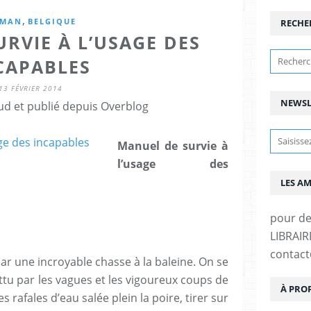
,
MAN
BELGIQUE
RECHE
RVIE À L’USAGE DES
CAPABLES
13 FÉVRIER 2014
NEWSL
ud et publié depuis Overblog
Manuel de survie à
l’usage des
LES A
pour d
LIBRAIRI
contac
r une incroyable chasse à la baleine. On se
ttu par les vagues et les vigoureux coups de
À PRO
 rafales d’eau salée plein la poire, tirer sur