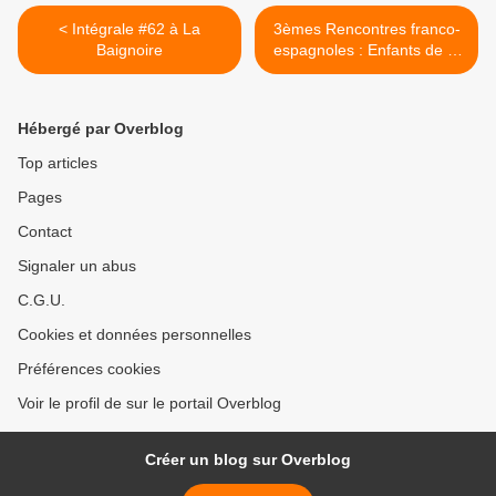
< Intégrale #62 à La
3èmes Rencontres franco-
Baignoire
espagnoles : Enfants de la
guerre, Enfants de l'exil
d'hier et d'aujourd'hui >
Hébergé par Overblog
Top articles
Pages
Contact
Signaler un abus
C.G.U.
Cookies et données personnelles
Préférences cookies
Voir le profil de sur le portail Overblog
Créer un blog sur Overblog