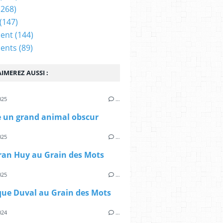
(268)
(147)
ent
(144)
ents
(89)
IMEREZ AUSSI :
025
…
un grand animal obscur
025
…
ran Huy au Grain des Mots
025
…
que Duval au Grain des Mots
024
…