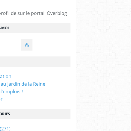
profil de
sur le portail Overblog
Z-MOI
iation
 au Jardin de la Reine
'emplois !
er
ORIES
(271)