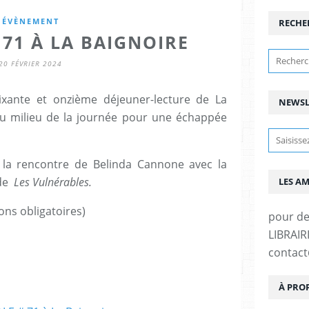
ÉVÈNEMENT
RECHE
 71 À LA BAIGNOIRE
20 FÉVRIER 2024
oixante et onzième déjeuner-lecture de La
NEWSL
u milieu de la journée pour une échappée
 la rencontre de Belinda Cannone avec la
 de
Les Vulnérables.
LES A
ons obligatoires)
pour d
LIBRAIRI
contac
À PRO