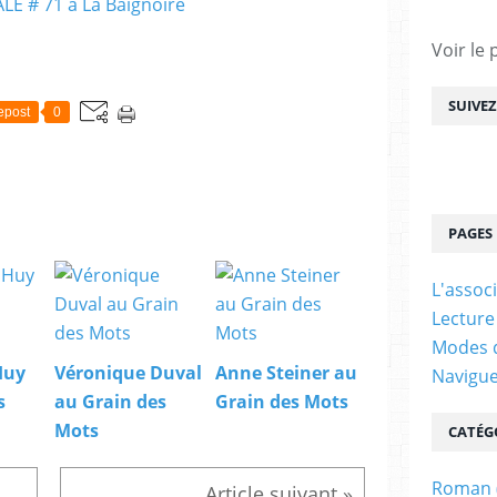
Voir le 
SUIVE
epost
0
PAGES
L'assoc
Lecture
Modes d
Huy
Véronique Duval
Anne Steiner au
Navigu
s
au Grain des
Grain des Mots
Mots
CATÉG
Roman