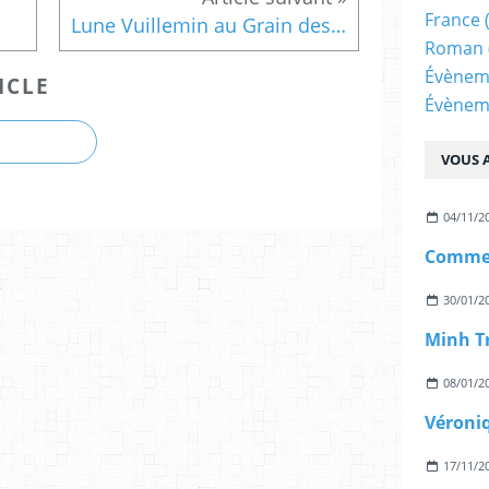
France
Lune Vuillemin au Grain des Mots
Roman
Évènem
ICLE
Évènem
VOUS A
04/11/2
Comme 
30/01/2
Minh T
08/01/2
Véroni
17/11/2