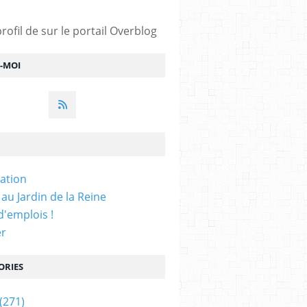
profil de
sur le portail Overblog
Z-MOI
iation
 au Jardin de la Reine
'emplois !
er
ORIES
(271)