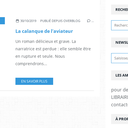
RECHE
,
ROMAN
30/10/2019
PUBLIÉ DEPUIS OVERBLOG
…
La calanque de l'aviateur
Un roman délicieux et grave. La
NEWSL
narratrice est perdue : elle semble être
en rupture et seule. Nous
comprendrons...
LES A
EN SAVOIR PLUS
pour d
LIBRAIRI
contac
À PRO