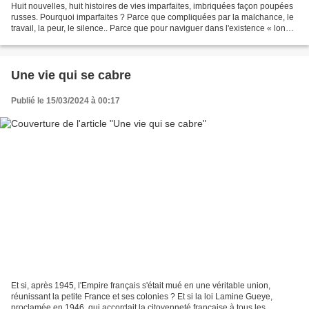
Huit nouvelles, huit histoires de vies imparfaites, imbriquées façon poupées
russes. Pourquoi imparfaites ? Parce que compliquées par la malchance, le
travail, la peur, le silence.. Parce que pour naviguer dans l'existence « long
fleuve intranquille »,...
Une vie qui se cabre
Publié le 15/03/2024 à 00:17
Et si, après 1945, l'Empire français s'était mué en une véritable union,
réunissant la petite France et ses colonies ? Et si la loi Lamine Gueye,
proclamée en 1946, qui accordait la citoyenneté française à tous les