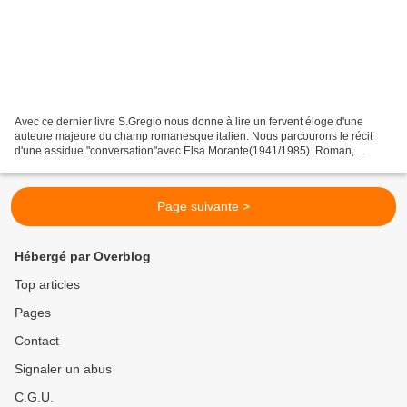
Avec ce dernier livre S.Gregio nous donne à lire un fervent éloge d'une
auteure majeure du champ romanesque italien. Nous parcourons le récit
d'une assidue "conversation"avec Elsa Morante(1941/1985). Roman,
biographie? Bien évidement les épisodes factuels...
Page suivante >
Hébergé par Overblog
Top articles
Pages
Contact
Signaler un abus
C.G.U.