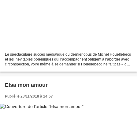
Le spectaculaire succès médiatique du dernier opus de Michel Houellebecq
et les inévitables polémiques qui l’accompagnent obligent à l’aborder avec
circonspection, voire même à se demander si Houellebecq ne fait pas « du
Houellebecq ». Il faut dire, qu’une...
Elsa mon amour
Publié le 23/11/2018 à 14:57