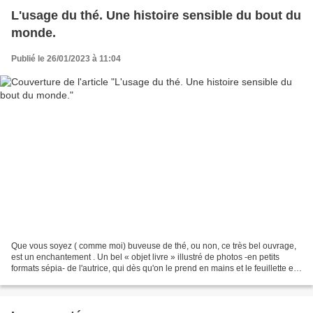
L'usage du thé. Une histoire sensible du bout du
monde.
Publié le 26/01/2023 à 11:04
Que vous soyez ( comme moi) buveuse de thé, ou non, ce très bel ouvrage,
est un enchantement . Un bel « objet livre » illustré de photos -en petits
formats sépia- de l'autrice, qui dès qu'on le prend en mains et le feuillette est
une invitation au...