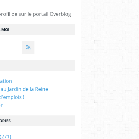
profil de
sur le portail Overblog
Z-MOI
iation
 au Jardin de la Reine
'emplois !
er
ORIES
(271)