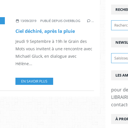
RECHE
,
FRANCE
13/09/2019
PUBLIÉ DEPUIS OVERBLOG
…
Ciel déchiré, après la pluie
Jeudi 9 Septembre à 19h le Grain des
NEWSL
Mots vous invitent à une rencontre avec
Michaël Gluck, en dialogue avec
Hélène...
LES A
EN SAVOIR PLUS
pour d
LIBRAIRI
contac
À PRO