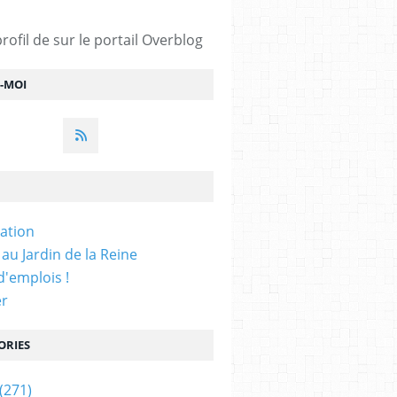
profil de
sur le portail Overblog
Z-MOI
iation
 au Jardin de la Reine
'emplois !
er
ORIES
(271)