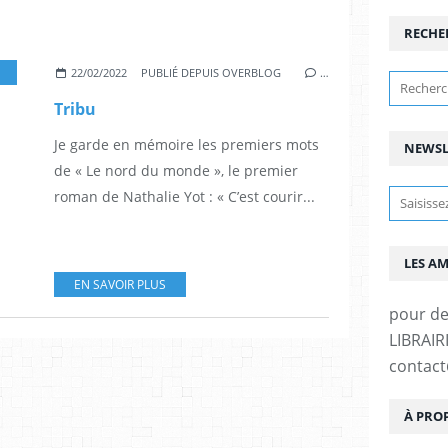
RECHE
22/02/2022
PUBLIÉ DEPUIS OVERBLOG
…
Tribu
Je garde en mémoire les premiers mots
NEWSL
de « Le nord du monde », le premier
roman de Nathalie Yot : « C’est courir...
LES A
EN SAVOIR PLUS
pour d
LIBRAIRI
contac
À PRO