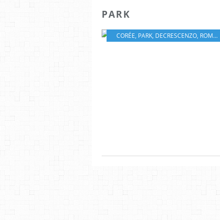
PARK
CORÉE
,
PARK
,
DECRESCENZO
,
ROMAN