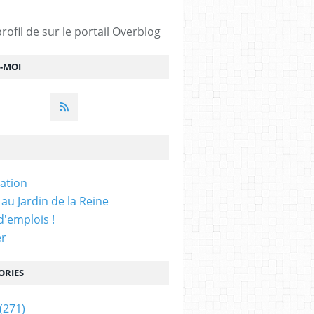
profil de
sur le portail Overblog
Z-MOI
iation
 au Jardin de la Reine
'emplois !
er
ORIES
(271)