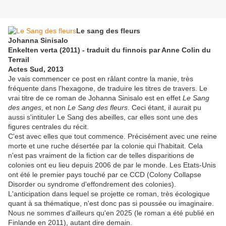
Le sang des fleurs
Johanna Sinisalo
Enkelten verta (2011) - traduit du finnois par Anne Colin du
Terrail
Actes Sud, 2013
Je vais commencer ce post en râlant contre la manie, très
fréquente dans l'hexagone, de traduire les titres de travers. Le
vrai titre de ce roman de Johanna Sinisalo est en effet
Le Sang
des anges
, et non
Le Sang des fleurs
. Ceci étant, il aurait pu
aussi s'intituler Le Sang des abeilles, car elles sont une des
figures centrales du récit.
C'est avec elles que tout commence. Précisément avec une reine
morte et une ruche désertée par la colonie qui l'habitait. Cela
n'est pas vraiment de la fiction car de telles disparitions de
colonies ont eu lieu depuis 2006 de par le monde. Les Etats-Unis
ont été le premier pays touché par ce CCD (Colony Collapse
Disorder ou syndrome d'effondrement des colonies).
L'anticipation dans lequel se projette ce roman, très écologique
quant à sa thématique, n'est donc pas si poussée ou imaginaire.
Nous ne sommes d'ailleurs qu'en 2025 (le roman a été publié en
Finlande en 2011), autant dire demain.