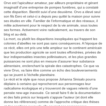
Orvo est l'apiculteur amateur, par ailleurs propriétaire et gérant
imaginatif d'une entreprise de pompes funèbres, qui a constaté
cette disparition. Bientôt suivi d'une deuxième. Orvo a élevé seul
son fils Eero et celui-ci a depuis peu quitté la maison pour suivre
ses études en ville. Familier de l'informatique et des réseaux, il
milite activement pour le respect de la vie animale, sous toutes
ses formes. Activement voire radicalement, au travers de son
blog et au-delà.
La mort, ou plutôt les disparitions inexpliquées qui frappent les
colonies d'abeilles ne sont pas sans conséquences. A l'époque de
ce récit, elles ont pris une telle ampleur sur le continent américain
que les production agricole se sont toutes effondrées, privées de
leur indispensables insectes pollinisateurs, et les plus grandes
puissances ne sont plus en mesure d'assurer leur substance
alimentaire, enclenchant la spirale des catastrophes. Ce que va
vivre Orvo, va faire être comme un écho des bouleversements
qui se jouent à l'échelle planétaire.
Le récit et le style que nous propose Johanna Sinisalo pourra
déplaire à certains qui reprocheront aux personnages leur
radicalisme écologique et y trouveront de vagues relents d'une
pensée new-age inavouée. Ce serait faire fi de la documentation
et des faits précis sur lesquels s'appuie l'auteur (et dont elle
donne les références) comme de l'approche critique des thèses