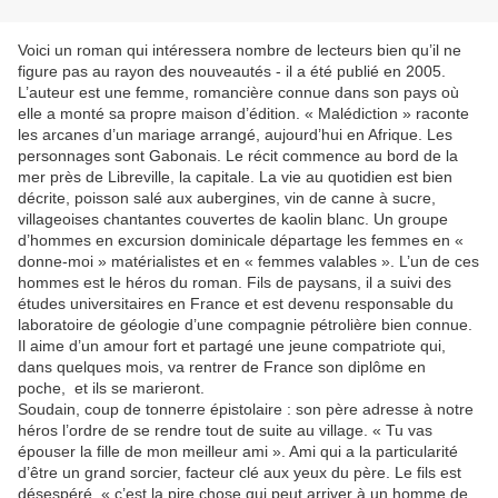
Voici un roman qui intéressera nombre de lecteurs bien qu’il ne
figure pas au rayon des nouveautés - il a été publié en 2005.
L’auteur est une femme, romancière connue dans son pays où
elle a monté sa propre maison d’édition. « Malédiction » raconte
les arcanes d’un mariage arrangé, aujourd’hui en Afrique. Les
personnages sont Gabonais. Le récit commence au bord de la
mer près de Libreville, la capitale. La vie au quotidien est bien
décrite, poisson salé aux aubergines, vin de canne à sucre,
villageoises chantantes couvertes de kaolin blanc. Un groupe
d’hommes en excursion dominicale départage les femmes en «
donne-moi » matérialistes et en « femmes valables ». L’un de ces
hommes est le héros du roman. Fils de paysans, il a suivi des
études universitaires en France et est devenu responsable du
laboratoire de géologie d’une compagnie pétrolière bien connue.
Il aime d’un amour fort et partagé une jeune compatriote qui,
dans quelques mois, va rentrer de France son diplôme en
poche, et ils se marieront.
Soudain, coup de tonnerre épistolaire : son père adresse à notre
héros l’ordre de se rendre tout de suite au village. « Tu vas
épouser la fille de mon meilleur ami ». Ami qui a la particularité
d’être un grand sorcier, facteur clé aux yeux du père. Le fils est
désespéré, « c’est la pire chose qui peut arriver à un homme de