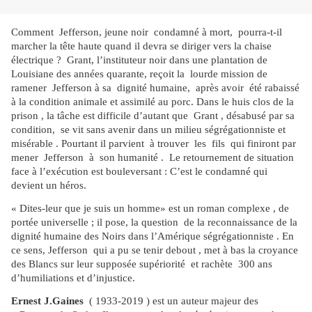
Comment Jefferson, jeune noir condamné à mort, pourra-t-il
marcher la tête haute quand il devra se diriger vers la chaise
électrique ? Grant, l’instituteur noir dans une plantation de
Louisiane des années quarante, reçoit la lourde mission de
ramener Jefferson à sa dignité humaine, après avoir été rabaissé
à la condition animale et assimilé au porc. Dans le huis clos de la
prison , la tâche est difficile d’autant que Grant , désabusé par sa
condition, se vit sans avenir dans un milieu ségrégationniste et
misérable . Pourtant il parvient à trouver les fils qui finiront par
mener Jefferson à son humanité . Le retournement de situation
face à l’exécution est bouleversant : C’est le condamné qui
devient un héros.
« Dites-leur que je suis un homme» est un roman complexe , de
portée universelle ; il pose, la question de la reconnaissance de la
dignité humaine des Noirs dans l’Amérique ségrégationniste . En
ce sens, Jefferson qui a pu se tenir debout , met à bas la croyance
des Blancs sur leur supposée supériorité et rachète 300 ans
d’humiliations et d’injustice.
Ernest J.Gaines
( 1933-2019 ) est un auteur majeur des