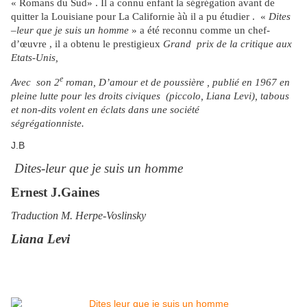
« Romans du Sud» . Il a connu enfant la ségrégation avant de
quitter la Louisiane pour La Californie àù il a pu étudier . «
Dites
–leur que je
suis un homme
» a été reconnu comme un chef-
d’œuvre , il a obtenu le prestigieux
Grand prix de la critique aux
Etats-Unis,
e
Avec son 2
roman, D’amour et de poussière , publié en 1967 en
pleine lutte pour les droits civiques (piccolo, Liana Levi), tabous
et non-dits volent en éclats dans une société
ségrégationniste.
J.B
Dites-leur que je suis un homme
Ernest J.Gaines
Traduction M. Herpe-Voslinsky
Liana Levi