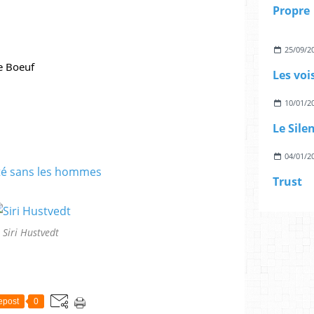
Propre
25/09/2
Le Boeuf
Les voi
10/01/2
Le Sile
04/01/2
Trust
Siri Hustvedt
epost
0