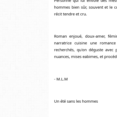
Personne qui lui envoie des mes
hommes bien sûr, souvent et le co
récit tendre et cru.
Roman enjoué, doux-amer, féminis
narratrice cuisine une romance 
recherchés, qu'on déguste avec pla
nuances, mises eabimes, et procédés
- M.L.M
Un été sans les hommes