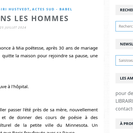
,
SIRI HUSTVEDT
ACTES SUD - BABEL
RECHE
ANS LES HOMMES
25 JUILLET 2024
NEWSL
nonce à Mia poétesse, après 30 ans de mariage 
il quitte la maison pour rejoindre sa pause, une 
LES A
ve à l'hôpital.
pour d
LIBRAIRI
contac
ller passer l'été près de sa mère, nouvellement 
e et de donner des cours de poésie à des 
À PRO
lturel de la petite ville du Minnesota. Un 
 que Boris froufroute avec sa Pause.