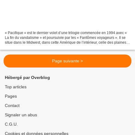
« Pacifique » est le dernier volet d’une trilogie commencée en 1994 avec «
La fin du vandalisme » et poursuivie par les « Fantômes voyageurs ». Il se
situe dans le Midwest, dans cette Amérique de l’intérieur, celle des plaines
qui s’étendent à l’infini,...
Page suivante >
Hébergé par Overblog
Top articles
Pages
Contact
Signaler un abus
C.G.U.
Cookies et données personnelles