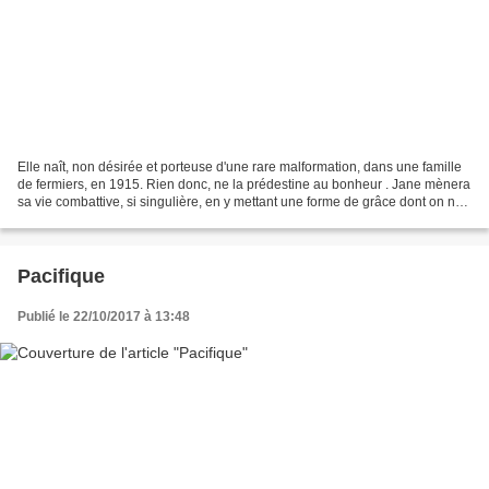
Elle naît, non désirée et porteuse d'une rare malformation, dans une famille
de fermiers, en 1915. Rien donc, ne la prédestine au bonheur . Jane mènera
sa vie combattive, si singulière, en y mettant une forme de grâce dont on ne
sait où elle la trouve....
Pacifique
Publié le 22/10/2017 à 13:48