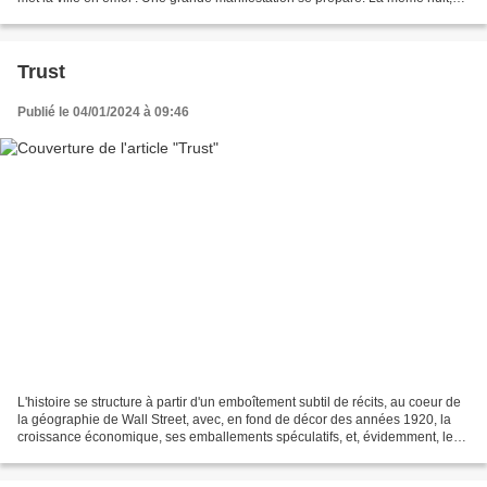
un jeune noir se fait percuter...
Trust
Publié le 04/01/2024 à 09:46
L'histoire se structure à partir d'un emboîtement subtil de récits, au coeur de
la géographie de Wall Street, avec, en fond de décor des années 1920, la
croissance économique, ses emballements spéculatifs, et, évidemment, le
retentissant krach de 1929....