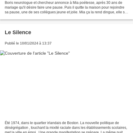
Boris neurologue et chercheur annonce à Mia poétesse, après 30 ans de
mariage qu'il désire faire une pause. Puis il quitte la maison pour rejoindre
sa pause, une de ses collègues jeune et jolie. Mia ça la rend dingue, elle se
retrouve à l'hôpital. Quand...
Le Silence
Publié le 10/01/2024 à 13:37
Été 1974, dans le quartier irlandais de Boston. La nouvelle politique de
déségrégation , touchant la mixité raciale dans les établissements scolaires,
met la ville en émoi . Une grande manifestation se prépare. La même nuit,