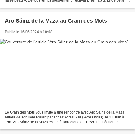
fasse beau ». De tous temps sous-entend l'écrivain, les habitants de cette île
ont adressé des prières...
Aro Sáinz de la Maza au Grain des Mots
Publié le 16/06/2024 à 10:08
Le Grain des Mots vous invite à une rencontre avec Aro Sáinz de la Maza
autour de son livre Malart paru chez Actes Sud ( Actes noirs), le 21 Juin à
19h. Aro Sáinz de la Maza est né à Barcelone en 1959. Il est éditeur et
traducteur. Le Bourreau de Gaudí...