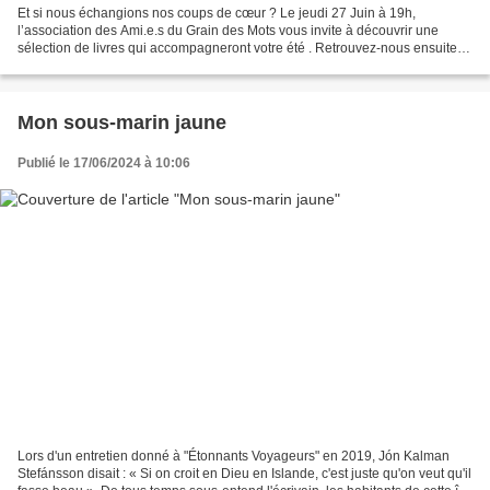
Et si nous échangions nos coups de cœur ? Le jeudi 27 Juin à 19h,
l’association des Ami.e.s du Grain des Mots vous invite à découvrir une
sélection de livres qui accompagneront votre été . Retrouvez-nous ensuite
pour en discuter et partager avec nous...
Mon sous-marin jaune
Publié le 17/06/2024 à 10:06
Lors d'un entretien donné à "Étonnants Voyageurs" en 2019, Jón Kalman
Stefánsson disait : « Si on croit en Dieu en Islande, c'est juste qu'on veut qu'il