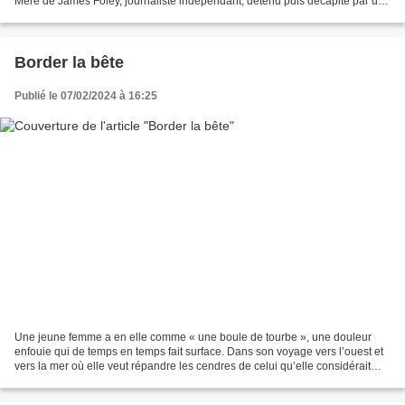
Mère de James Foley, journaliste indépendant, détenu puis décapité par un
terroriste islamiste en Syrie2014....
Border la bête
Publié le 07/02/2024 à 16:25
Une jeune femme a en elle comme « une boule de tourbe », une douleur
enfouie qui de temps en temps fait surface. Dans son voyage vers l’ouest et
vers la mer où elle veut répandre les cendres de celui qu’elle considérait
comme son père, elle traverse la...