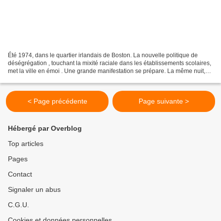
Été 1974, dans le quartier irlandais de Boston. La nouvelle politique de
déségrégation , touchant la mixité raciale dans les établissements scolaires,
met la ville en émoi . Une grande manifestation se prépare. La même nuit,
un jeune noir se fait percuter...
< Page précédente
Page suivante >
Hébergé par Overblog
Top articles
Pages
Contact
Signaler un abus
C.G.U.
Cookies et données personnelles