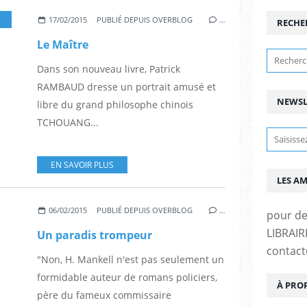
17/02/2015
PUBLIÉ DEPUIS OVERBLOG
…
RECHE
Le Maître
Dans son nouveau livre, Patrick
RAMBAUD dresse un portrait amusé et
NEWSL
libre du grand philosophe chinois
TCHOUANG...
EN SAVOIR PLUS
LES A
06/02/2015
PUBLIÉ DEPUIS OVERBLOG
…
pour d
LIBRAIRI
Un paradis trompeur
contac
"Non, H. Mankell n'est pas seulement un
formidable auteur de romans policiers,
À PRO
père du fameux commissaire