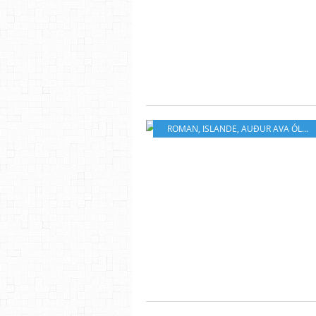
ROMAN
,
ISLANDE
,
AUÐUR AVA ÓLAFSDÓTTIR