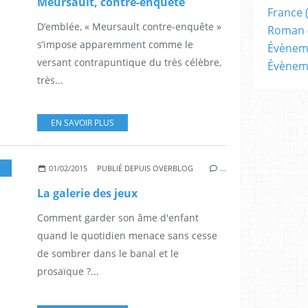
Meursault, contre-enquête
France
D’emblée, « Meursault contre-enquête »
Roman
s’impose apparemment comme le
Évènem
versant contrapuntique du très célèbre,
Évènem
très...
EN SAVOIR PLUS
,
GALAADE
01/02/2015
PUBLIÉ DEPUIS OVERBLOG
…
La galerie des jeux
Comment garder son âme d'enfant
quand le quotidien menace sans cesse
de sombrer dans le banal et le
prosaïque ?...