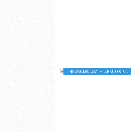
NOUVELLES
,
USA
,
MILLHAUSER
,
RIVAGES