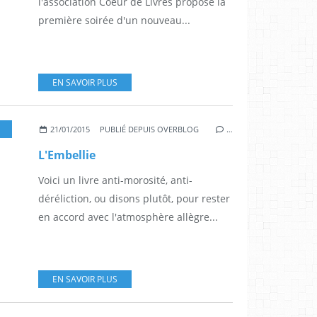
l'association Coeur de Livres propose la
première soirée d'un nouveau...
EN SAVOIR PLUS
,
ZULMA
21/01/2015
PUBLIÉ DEPUIS OVERBLOG
…
L'Embellie
Voici un livre anti-morosité, anti-
déréliction, ou disons plutôt, pour rester
en accord avec l'atmosphère allègre...
EN SAVOIR PLUS