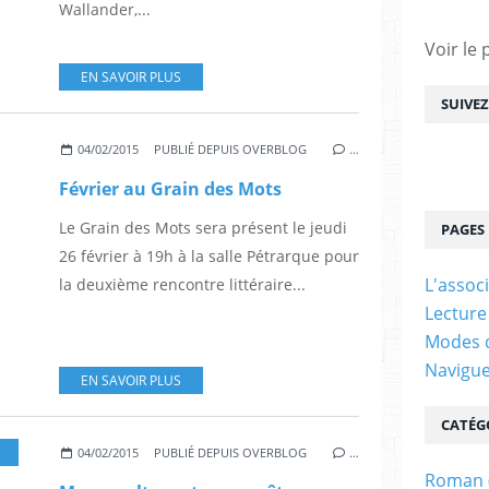
Wallander,...
Voir le 
EN SAVOIR PLUS
SUIVE
04/02/2015
PUBLIÉ DEPUIS OVERBLOG
…
Février au Grain des Mots
Le Grain des Mots sera présent le jeudi
PAGES
26 février à 19h à la salle Pétrarque pour
L'assoc
la deuxième rencontre littéraire...
Lecture
Modes d
Navigu
EN SAVOIR PLUS
CATÉG
04/02/2015
PUBLIÉ DEPUIS OVERBLOG
…
Roman