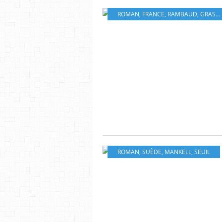
ROMAN
,
FRANCE
,
RAMBAUD
,
GRASSET
ROMAN
,
SUÈDE
,
MANKELL
,
SEUIL