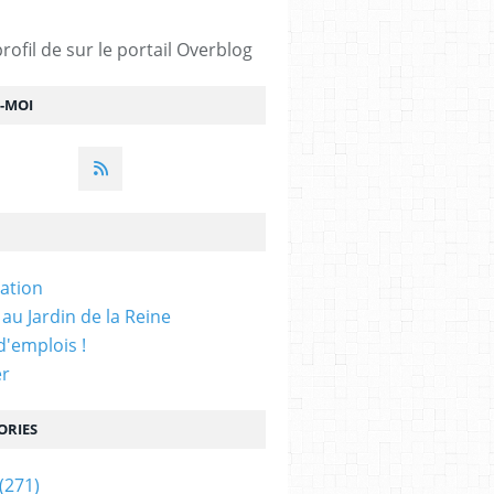
profil de
sur le portail Overblog
Z-MOI
iation
 au Jardin de la Reine
'emplois !
er
ORIES
(271)