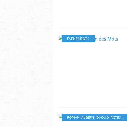
ÉVÈNEMENTS
ROMAN
,
ALGÉRIE
,
DAOUD
,
ACTES SUD