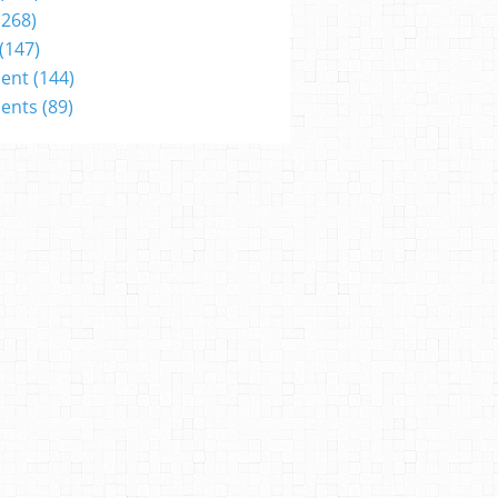
(268)
(147)
ent
(144)
ents
(89)