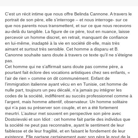
C’est un récit intime que nous offre Belinda Cannone. A travers le
portrait de son père, elle s’interroge – et nous interroge- sur ce
que nos parents nous transmettent, et sur ce que nous recevons
au-delà du tangible. La figure de ce père, tout en nuance, laisse
percevoir un homme discret, en retrait, manquant de confiance
en lui-même, inadapté à la vie en société dit-elle, mais très
aimant et surtout très sensible. Cet homme a disparu et B.
Canonne souhaite sans doute à travers ce texte qu’il ne s’éteigne
pas.
Cet homme qui ne s’affirmait sans doute pas comme père, a
pourtant fait éclore des vocations artistiques chez ses enfants, «
l’air de rien » comme on dit communément. Enfant de
l’immigration italienne ayant vécu en en Tunisie, cet homme de
nulle part, toujours un peu décalé, n’a jamais pu intégrer les
codes de la société, indifférent au succès professionnel comme à
l’argent, mais homme attentif, observateur. Un homme solitaire
qui n’a pas su préserver son couple, et en a été fortement
meurtri. L’auteur met souvent en perspective son père avec
Dostoïevski et son Idiot : cet homme fait partie des individus que
la société ne peut pas reconnaitre, ayant le sentiment de leur
faiblesse et de leur fragilité, et en faisant le fondement de leur
existence. Elle partage certainement avec son père le gout de la