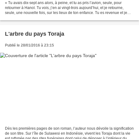
« Tu avais dix-sept ans alors, à peine, et tu as pris l’avion, seule, pour
retourner à Hanoï. Tu vois, j’en ai vingt-trois aujourd’hui, et je retourne,
seule, une nouvelle fois, sur les lieux de ton enfance. Tu es revenue et je
reviens encore, chaque...
L'arbre du pays Toraja
Publié le 28/01/2016 à 23:15
Dès les premières pages de son roman, l’auteur nous dévoile la signification
de son titre. Sur l’île de Sulawesi en Indonésie, vivent les Toraja dont la vie
est rythmée par des rites funéraires dont celui de déposer à l’intérieur du