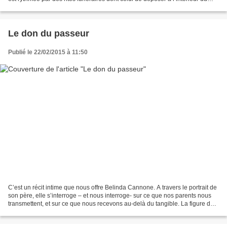
tronc d’un arbre les...
Le don du passeur
Publié le 22/02/2015 à 11:50
C’est un récit intime que nous offre Belinda Cannone. A travers le portrait de
son père, elle s’interroge – et nous interroge- sur ce que nos parents nous
transmettent, et sur ce que nous recevons au-delà du tangible. La figure de
ce père, tout en nuance,...