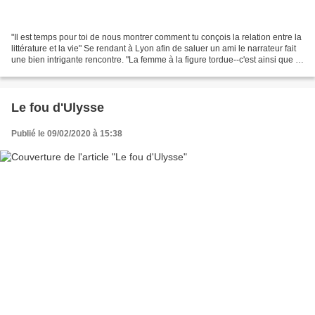
"Il est temps pour toi de nous montrer comment tu conçois la relation entre la
littérature et la vie" Se rendant à Lyon afin de saluer un ami le narrateur fait
une bien intrigante rencontre. "La femme à la figure tordue--c'est ainsi que je
la désignais..."...
Le fou d'Ulysse
Publié le 09/02/2020 à 15:38