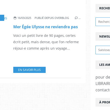
RECHE
16/03/2025
PUBLIÉ DEPUIS OVERBLOG
…
Mer Égée Ulysse ne reviendra pas
Voici un petit livre de 90 pages, certes
NEWSL
écrit petit, mais dense, que l’on referme
réjoui-e comme après un voyage...
LES A
EN SAVOIR PLUS
pour d
LIBRAIRI
contac
À PRO