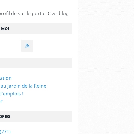
profil de
sur le portail Overblog
Z-MOI
iation
 au Jardin de la Reine
'emplois !
er
ORIES
(271)