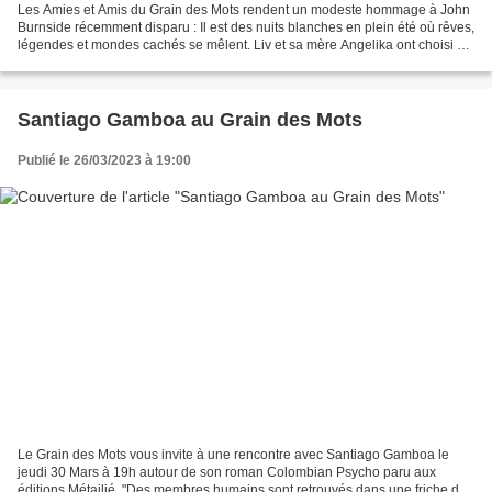
Les Amies et Amis du Grain des Mots rendent un modeste hommage à John
Burnside récemment disparu : Il est des nuits blanches en plein été où rêves,
légendes et mondes cachés se mêlent. Liv et sa mère Angelika ont choisi de
vivre à Kvaløya, une île du...
Santiago Gamboa au Grain des Mots
Publié le 26/03/2023 à 19:00
Le Grain des Mots vous invite à une rencontre avec Santiago Gamboa le
jeudi 30 Mars à 19h autour de son roman Colombian Psycho paru aux
éditions Métailié. "Des membres humains sont retrouvés dans une friche de