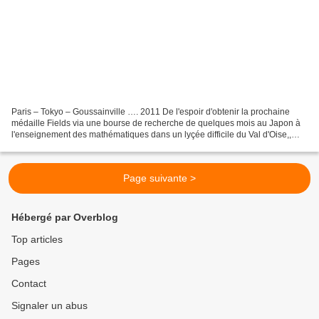
Paris – Tokyo – Goussainville …. 2011 De l'espoir d'obtenir la prochaine
médaille Fields via une bourse de recherche de quelques mois au Japon à
l'enseignement des mathématiques dans un lyçée difficile du Val d'Oise,,
qu'est-il donc arrivé à Thomas, jeune...
Page suivante >
Hébergé par Overblog
Top articles
Pages
Contact
Signaler un abus