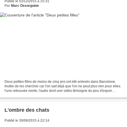
Publié le 03/12/2015 à 15:31
Par
Marc Ossorguine
Deux petites filles de moins de cinq ans ont été enlevés dans Barcelone.
Inutile de les chercher car l'on sait déjà que l'on ne peut plus rien pour elles:
l'une retrouvée morte, l'autre dont une vidéo témoigne du peu d'espoir
qu'elle soit encore en vie....
L'ombre des chats
Publié le 30/06/2015 à 22:14