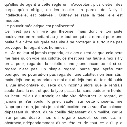
qu'elles dérogent à cette règle en n'acceptant plus d'être des
corps qu'on oblige, on les insulte. La parole de Nelly l'
intellectuelle, est balayée . Britney se rase la tête, elle est
moquée.
Le pouvoir médiatique est phallocentré.
Ce n'est pas un livre qui théorise, mais dont le ton juste
bouleverse en remettant au jour tout ce qui est normal pour une
petite fille : être éduquée très vite à se protéger, à surtout ne pas
provoquer le regard des hommes .
« ...Je ne leur ai jamais répondu, et alors qu'est ce que cela peut
me faire qu'on voie ma culotte, ce n'est pas ma faute à moi s'il y
en a pour, regarder la culotte d'une jeune inconnue et si ce
regard n'est pas, un simple regard, parce que après tout
pourquoi ne pourrait-on pas regarder une culotte, non bien sûr,
mais déjà une appropriation moi qui ai déjà tant de fois dû subir
la vue involontaire du sexe d'un inconnu alors que je rentrais
seule dans la nuit et que le type pissait là, sans pudeur ni honte,
au beau milieu du trottoir, et vite vite détourner le regard, et
jamais je n'ai voulu, lorgner, sauter sur cette chose-là, me
l'approprier non, jamais je n'ai été excitée par la vue d'un caleçon
dépassant du short, d'une couille dépassant d'un maillot, car je
n'ai jamais désiré moi, un organe sexuel, comme ça, in
abstracto,indépendamment d'une tête et de tout ce qu'il y a