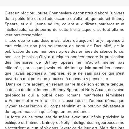
C'est un récit où Louise Chennevière déconstruit d'abord l'univers
de la petite fille et de l'adolescente qu'elle fut, qui adorait Britney
Spears, et qui jeune adulte, collant aux diktats patriarcaux et
intellectuels, se détourne de cette fille à laquelle surtout elle ne
veut pas ressembler
« ...ce que je sais désormais, alors qu'aujourd'hui je repense à
tout cela, et non pas seulement en vertu de l'actualité, de la
publication de ses mémoires après des années de silence forcé,
non, car je sais qu'il y a quelques années encore la publication
des mémoires de Britney Spears ne m'aurait même pas
effleurée, parce que j'avais refoulé tout ça loin parmi les choses
que j'avais apprises à mépriser, et je ne sais pas ce qui s'est
ouvert en moi pour que je puisse à nouveau y penser... »
Dans ce livre ardent, en reliant par le fil de son écriture tendue,
le destin de deux femmes Britney Spears et Nelly Arcan, écrivaine
québécoise qui a publié deux romans manifestes féministes
« Putain » et « Folle », et elle aussi Louise, l'autrice démasque
l’hyper sexualisation du corps féminin et le pouvoir dévastateur
du regard masculin qui s'érige en propriétaire .
La force de ce texte est de mêler avec une infinie précision le
politique et l'intime . Britney et Nelly, intelligentes, rigoureuses, ne
s'accordent aucun répit dans l'exercice de leur art. Mais dès lors