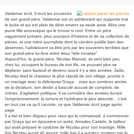
Valdemar écrit. Il écrit les souvenirs
de son grand-père. Valdemar est un adolescent qui supporte mal
le lycée et qui est plein de désir envers sa seule amie, Alice une
jeune fille anorexique qui le trouve si cool. Entre un père
vaguement présent, plus soucieux d'histoire et de sa collection de
pièces, et une mère journaliste dont la carrière justifie bien des
absences, l'adolescent va être pris par les souvenirs terribles que
son grand-père lui livre entre deux "tele-novelas".
Aujourd'hui, le grand-père, Nicolau Manuel, se sent bien peu
chez lui, occupant le bureau de son fils, ne pouvant plus se
déplacer sans fauteuil et devenu sourd il y a des années. Jadis,
Nicolau était le chasseur le plus réputé de son village, promis à
un mariage avec la délicieuse Graça... mais aux sombres année
de la dictature, son destin a basculé accusé de complots, de
crimes, d'agitation politique, il va connaître des années durant
l'emprisonnement, la torture et l’arbitraire le plus absurde... c'est
en tout cas ce qu'il raconte, ce que Valdemar écrit page après
page.
Il a bel et bien disparu pour ceux qui le connaissait, à commencer
par Graça qui en épousera un autre, Amadeu Castelo, le tailleur
qui avait préparé le costume de Nicolau pour son mariage. Mille
fois Nicolau aurait dû mourir, mille fois il a survécu soutenu par le