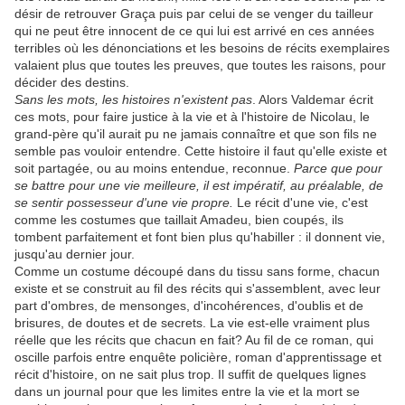
désir de retrouver Graça puis par celui de se venger du tailleur
qui ne peut être innocent de ce qui lui est arrivé en ces années
terribles où les dénonciations et les besoins de récits exemplaires
valaient plus que toutes les preuves, que toutes les raisons, pour
décider des destins.
Sans les mots, les histoires n'existent pas
. Alors Valdemar écrit
ces mots, pour faire justice à la vie et à l'histoire de Nicolau, le
grand-père qu'il aurait pu ne jamais connaître et que son fils ne
semble pas vouloir entendre. Cette histoire il faut qu'elle existe et
soit partagée, ou au moins entendue, reconnue.
Parce que pour
se battre pour une vie meilleure, il est impératif, au préalable, de
se sentir possesseur d'une vie propre.
Le récit d'une vie, c'est
comme les costumes que taillait Amadeu, bien coupés, ils
tombent parfaitement et font bien plus qu'habiller : il donnent vie,
jusqu'au dernier jour.
Comme un costume découpé dans du tissu sans forme, chacun
existe et se construit au fil des récits qui s'assemblent, avec leur
part d'ombres, de mensonges, d'incohérences, d'oublis et de
brisures, de doutes et de secrets. La vie est-elle vraiment plus
réelle que les récits que chacun en fait? Au fil de ce roman, qui
oscille parfois entre enquête policière, roman d'apprentissage et
récit d'histoire, on ne sait plus trop. Il suffit de quelques lignes
dans un journal pour que les limites entre la vie et la mort se