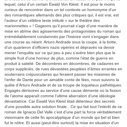
lequel, celui d’un certain Ewald Von Kleist. Il est pour le moins
curieux de rencontrer dans un tel contexte un homonyme d’un
des romantiques allemands des plus critiques qui, il est vrai, est
l’auteur d’un célèbre texte intitulé » sur le théâtre des
marionnettes » ! Gageons qu’il pourrait s’agir d’une manière de
mise en abîme des agissements des protagonistes du roman qui
irrémédiablement condamnés par l’histoire vont s’engager dans
une course au néant. Arturo Andrade sous la coupe, à la botte,
d’un quarteron d’officiers nazis vipérins et dépravés va devoir
mener l’enquête sur ce qui peu à peu s’avère bien plus que le
simple fruit d’une horreur de plus, comme l’état de guerre en
produit à satiété. De décombres en décombres, de cadavres en
corps suppliciés, de rues dévastées peuplées d’âmes errantes en
souterrains crépusculaires qui feraient passer les miasmes de
l’enfer de Dante pour un aimable conte de fées, nous suivons la
quête d’Arturo Andrade et de sa troupe de loqueteux pathétiques.
Engagés dérisoires au service d’une cause démente où la fission
de l’atome apparaît comme l’ultime aberration d’une idéologie
dévastatrice. Car Ewald Von Kleist était détenteur des secrets
d’une possible autre solution finale…Ce qui fait tout l’intérêt de ce
roman de Ignacio Del Valle c’est d’une part la force véritablement
visionnaire de cette fin apocalyptique d’un monde qui bel et bien
fut le nôtre. Et aussi (peut-être surtout) la mise en situation d’un