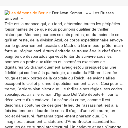
« Der Iwan Kommt ! » « Les Russes
arrivent !»
Telle est la menace qui, au fond, détermine toutes les péripéties
foisonnantes de ce que nous pourrions qualifier de thriller
historique. Menace pour ces soldats perdus, ou du moins de ce
qu’il en reste, de la division Azul, ce corps expéditionnaire envoyé
par le gouvernement fasciste de Madrid à Berlin pour prêter main
forte au régime nazi. Arturo Andrade se trouve être le chef d’une
poignée de desperados qui veut tenter de survivre sous les
bombes en proie aux ultimes et insensées exactions de
dignitaires SS dramatiquement aveuglés(ou presque) par une
fidélité qui confine à la pathologie, au culte du Führer. L’armée
rouge est aux portes de la capitale du Reich, les avions alliés
occupent le ciel et pilonnent quotidiennement la ville. Ceci pour la
trame, l’arrière-plan historique. Le thriller a ses règles, ses codes
spécifiques, ainsi le roman d’Ignacio Del Valle débute-t-il par la
découverte d’un cadavre. La scène du crime, comme il est
désormais coutume de désigner le lieu de l’assassinat, est à la
fois inattendue et lourde de sens. Il s’agit d’une ville autre, un
projet démesuré, fantasma tique -ment pharaonique. On
imaginerait aisément la statuaire d’Arno Brecker scandant les
avenues de ce surmoi architectural. Un cadavre et pas n’importe