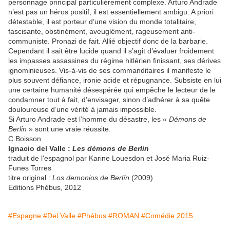
personnage principal particulièrement complexe. Arturo Andrade
n’est pas un héros positif, il est essentiellement ambigu. A priori
détestable, il est porteur d’une vision du monde totalitaire,
fascisante, obstinément, aveuglément, rageusement anti-
communiste. Pronazi de fait. Allié objectif donc de la barbarie.
Cependant il sait être lucide quand il s’agit d’évaluer froidement
les impasses assassines du régime hitlérien finissant, ses dérives
ignominieuses. Vis-à-vis de ses commanditaires il manifeste le
plus souvent défiance, ironie acide et répugnance. Subsiste en lui
une certaine humanité désespérée qui empêche le lecteur de le
condamner tout à fait, d’envisager, sinon d’adhérer à sa quête
douloureuse d’une vérité à jamais impossible.
Si Arturo Andrade est l’homme du désastre, les «
Démons de
Berlin
» sont une vraie réussite.
C.Boisson
Ignacio del Valle :
Les démons de Berlin
traduit de l'espagnol par Karine Louesdon et José Maria Ruiz-
Funes Torres
titre original :
Los demonios de Berlín
(2009)
Editions Phébus, 2012
#Espagne
#Del Valle
#Phébus
#ROMAN
#Comédie 2015