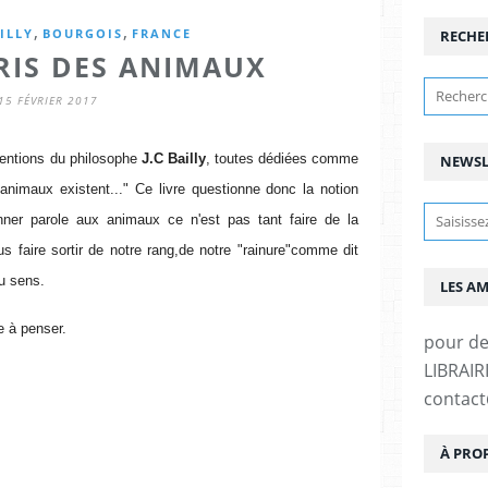
,
,
ILLY
BOURGOIS
FRANCE
RECHE
PRIS DES ANIMAUX
15 FÉVRIER 2017
ventions du philosophe
J.C Bailly
,
toutes dédiées comme
NEWSL
es animaux
existent..." Ce livre questionne donc la notion
ner parole aux animaux ce n'est pas tant faire de la
 faire sortir de notre rang,de notre
"rainure"comme dit
u sens.
LES A
e à penser.
pour d
LIBRAIRI
contac
À PRO