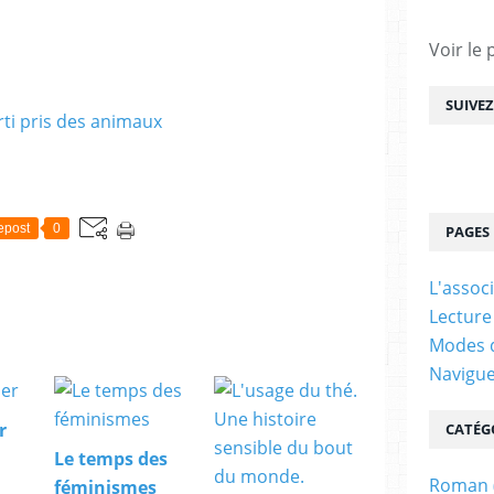
Voir le 
SUIVE
epost
0
PAGES
L'assoc
Lecture
Modes d
Navigu
r
CATÉG
Le temps des
Roman
féminismes