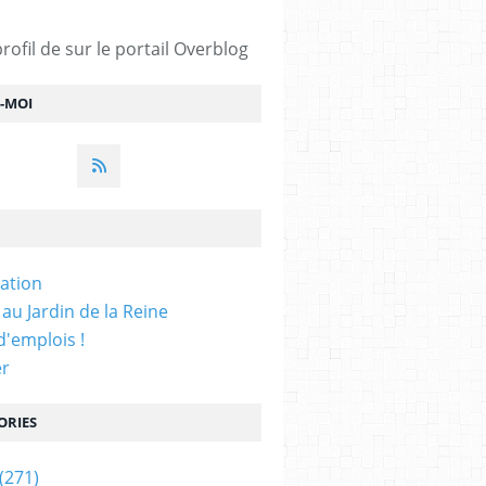
profil de
sur le portail Overblog
Z-MOI
iation
 au Jardin de la Reine
'emplois !
er
ORIES
(271)