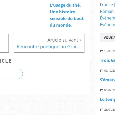
France
L'usage du thé.
Roman
Une histoire
Évènem
sensible du bout
Évènem
du monde.
VOUS A
Rencontre poétique au Grain des Mots
10/05/2
ICLE
Trois G
09/12/2
S’émerv
06/02/2
Le tem
26/01/2