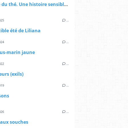
L'usage du thé. Une histoire sensible du bout du monde.
025
…
cible été de Liliana
024
…
us-marin jaune
022
…
eurs (exils)
019
…
sons
026
…
 aux souches