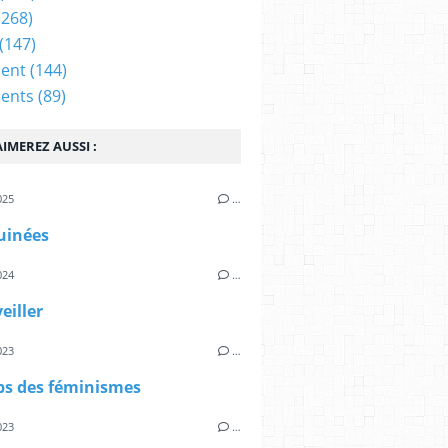
(268)
(147)
ent
(144)
ents
(89)
IMEREZ AUSSI :
025
…
uinées
024
…
eiller
023
…
ps des féminismes
023
…