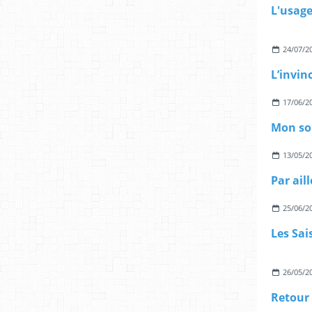
24/07/2
L’invin
17/06/2
Mon so
13/05/2
Par aill
25/06/2
Les Sai
26/05/2
Retour