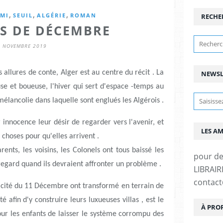
,
,
,
IMI
SEUIL
ALGÉRIE
ROMAN
RECHE
TS DE DÉCEMBRE
9 NOVEMBRE 2019
allures de conte, Alger est au centre du récit . La
NEWSL
euse et boueuse, l'hiver qui sert d'espace -temps au
élancolie dans laquelle sont englués les Algérois .
 innocence leur désir de regarder vers l'avenir, et
LES A
es choses pour qu'elles arrivent .
ents, les voisins, les Colonels ont tous baissé les
pour d
 regard quand ils devraient affronter un problème .
LIBRAIRI
contac
 cité du 11 Décembre ont transformé en terrain de
é afin d'y construire leurs luxueuses villas , est le
À PRO
pour les enfants de laisser le système corrompu des