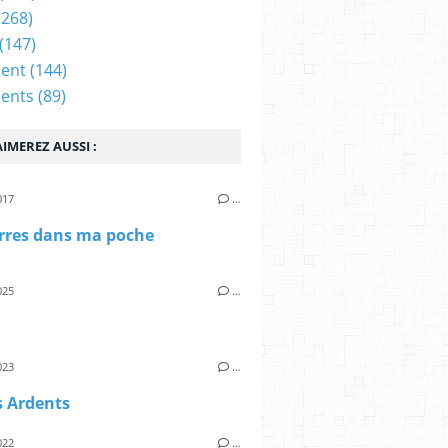
(268)
(147)
ent
(144)
ents
(89)
IMEREZ AUSSI :
017
…
erres dans ma poche
025
…
023
…
s Ardents
022
…