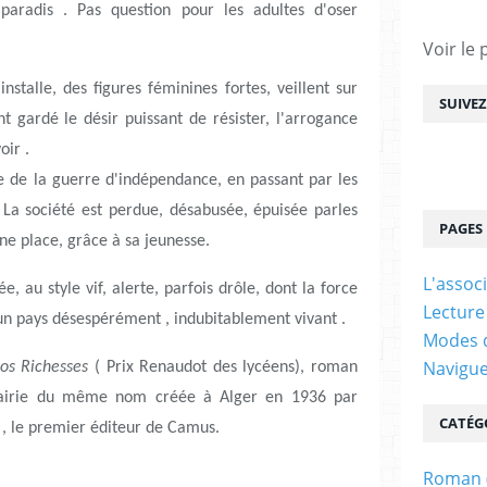
e paradis . Pas question pour les adultes d'oser
Voir le 
'installe, des figures féminines fortes, veillent sur
SUIVE
gardé le désir puissant de résister, l'arrogance
oir .
rie de la guerre d'indépendance, en passant par les
La société est perdue, désabusée, épuisée parles
PAGES
ne place, grâce à sa jeunesse.
L'assoc
́e, au style vif, alerte, parfois drôle, dont la force
Lecture
 pays désespérément , indubitablement vivant .
Modes d
Navigu
os Richesses
( Prix Renaudot des lycéens), roman
brairie du même nom créée à Alger en 1936 par
CATÉG
 , le premier éditeur de Camus.
Roman