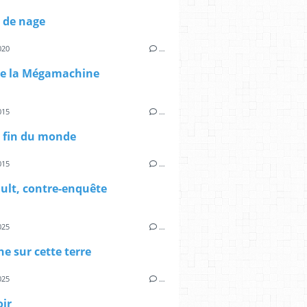
 de nage
020
…
 de la Mégamachine
015
…
a fin du monde
015
…
ult, contre-enquête
025
…
e sur cette terre
025
…
oir