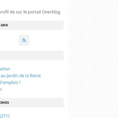
profil de
sur le portail Overblog
Z-MOI
iation
 au Jardin de la Reine
'emplois !
er
ORIES
(271)