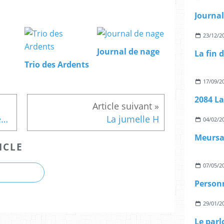
Journal
23/12/2
Journal de nage
La fin
Trio des Ardents
17/09/2
2084 L
Hubert Haddad au Grain des Mots
La jumelle H
04/02/2
Meursa
ICLE
07/05/2
Personn
29/01/2
Le parl