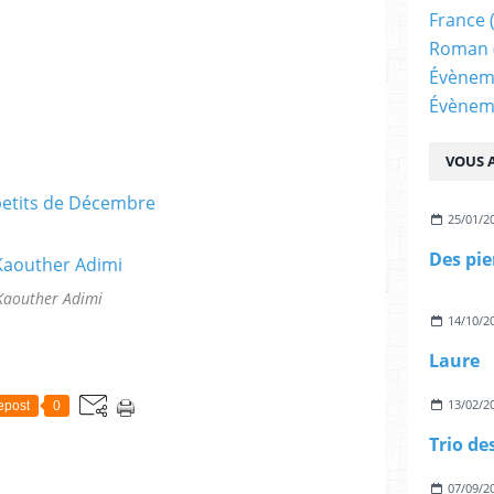
France
Roman
Évènem
Évènem
VOUS A
25/01/2
Des pi
Kaouther Adimi
14/10/2
Laure
13/02/2
epost
0
Trio de
07/09/2