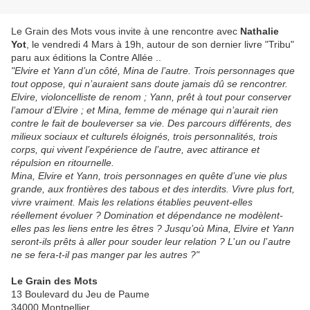
Le Grain des Mots vous invite à une rencontre avec
Nathalie
Yot
, le vendredi 4 Mars à 19h, autour de son dernier livre "Tribu"
paru aux éditions la Contre Allée ..
"Elvire et Yann d’un côté, Mina de l’autre. Trois personnages que
tout oppose, qui n’auraient sans doute jamais dû se rencontrer.
Elvire, violoncelliste de renom ; Yann, prêt à tout pour conserver
l’amour d’Elvire ; et Mina, femme de ménage qui n’aurait rien
contre le fait de bouleverser sa vie. Des parcours différents, des
milieux sociaux et culturels éloignés, trois personnalités, trois
corps, qui vivent l’expérience de l’autre, avec attirance et
répulsion en ritournelle.
Mina, Elvire et Yann, trois personnages en quête d’une vie plus
grande, aux frontières des tabous et des interdits. Vivre plus fort,
vivre vraiment. Mais les relations établies peuvent-elles
réellement évoluer ? Domination et dépendance ne modèlent-
elles pas les liens entre les êtres ? Jusqu’où Mina, Elvire et Yann
seront-ils prêts à aller pour souder leur relation ? L’ un ou l’ autre
ne se fera-t-il pas manger par les autres ?"
Le Grain des Mots
13 Boulevard du Jeu de Paume
34000 Montpellier