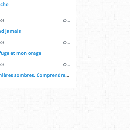
ache
026
…
nd jamais
026
…
fuge et mon orage
026
…
Les Lumières sombres. Comprendre la pensée néoréactionnaire.