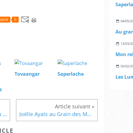
Saperl
epost
0
04/05/2
Au gra
13/03/2
Mon re
05/02/2
Tovaangar
Saperlache
s
Le Printemps des Poètes au Grain des Mots
Joëlle Ayats au Grain des Mots
ICLE