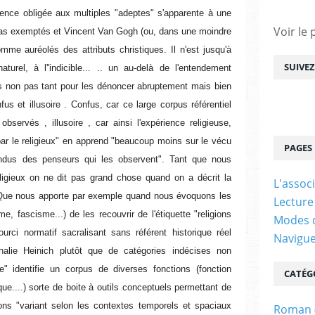
rence obligée aux multiples "adeptes" s'apparente à une
Voir le 
pas exemptés et Vincent Van Gogh (ou, dans une moindre
me auréolés des attributs christiques. Il n'est jusqu'à
SUIVE
turel, à l''indicible... .. un au-delà de l'entendement
es non pas tant pour les dénoncer abruptement mais bien
s et illusoire . Confus, car ce large corpus référentiel
observés , illusoire , car ainsi l'expérience religieuse,
r par le religieux" en apprend "beaucoup moins sur le vécu
PAGES
ndus des penseurs qui les observent". Tant que nous
eligieux on ne dit pas grand chose quand on a décrit la
L'assoc
. Que nous apporte par exemple quand nous évoquons les
Lecture
, fascisme...) de les recouvrir de l'étiquette "religions
Modes d
ourci normatif sacralisant sans référent historique réel
Navigu
halie Heinich plutôt que de catégories indécises non
re" identifie un corpus de diverses fonctions (fonction
CATÉG
ique....) sorte de boite à outils conceptuels permettant de
ions "variant selon les contextes temporels et spaciaux
Roman