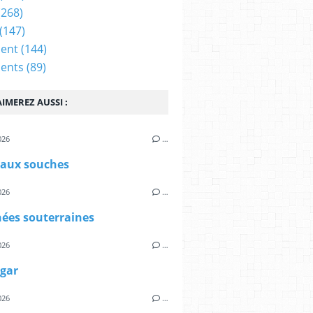
(268)
(147)
ent
(144)
ents
(89)
IMEREZ AUSSI :
026
…
 aux souches
026
…
nées souterraines
026
…
gar
026
…