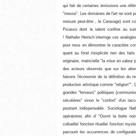
qui fait de certaines émissions une réfé
"messe". Les domaines de l'art ne sont 
mesure peut-être , le Caravage) sont com
Picasso dont le talent confine au surna
! Nathalie Heinich interroge ces analogi
pour nous en démontrer le caractère confu
quant au fond n'explicite rien des faits 
originaire, matricielle "la mise en valeu
des acteurs observés que sur les atte
faisons l'économie de la définition du r
production artistique comme "religion""
grandes "ferveurs" politiques (communisme
séculières" sinon le "confort" d'un racc
pourtant indispensable. Sociologue Nat
opératoires afin d' "Ouvrir la boite noi
cultuelle/ fonction rituelle/ fonction myst
parcourir les occurrences de configurat