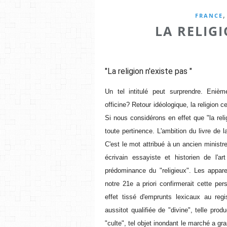
,
FRANCE
LA RELIGI
"La religion n'existe pas "
Un tel intitulé peut surprendre. Eniè
officine? Retour idéologique, la religion 
Si nous considérons en effet que "la relig
toute pertinence. L'ambition du livre de 
C'est le mot attribué à un ancien ministre
écrivain essayiste et historien de l'a
prédominance du "religieux". Les appar
notre 21e a priori confirmerait cette pe
effet tissé d'emprunts lexicaux au regi
aussitot qualifiée de "divine", telle pro
"culte", tel objet inondant le marché a gra