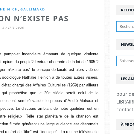
,
HEINICH
GALLIMARD
RECHE
ON N’EXISTE PAS
5 AVRIL 2026
NEWSL
me pamphlet incendiaire émanant de quelque virulente
cet opium du peuple? Lecture aberrante de la loi de 1905 ?
ion n'existe pas" le principe de laicité est alors vidé de
la sociologue Nathalie Heinich a de toutes autres visées.
LES A
 d'état chargé des Affaires Culturelles (1959) par ailleurs
pour d
rt qui prophétisa que le 20e siècle serait celui de la
LIBRAIRI
ences ont semblé valider le propos d"André Malraux et
contac
rspective. Le discours ambiant de notre quotidien est en
stre religieux. Telle star planétaire de la chanson est
À PRO
duction filmée générant une large audience est désormais
nd renfort de "like" est "iconique" . La routine télévisuelle