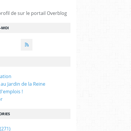
profil de
sur le portail Overblog
Z-MOI
iation
 au Jardin de la Reine
'emplois !
er
ORIES
(271)