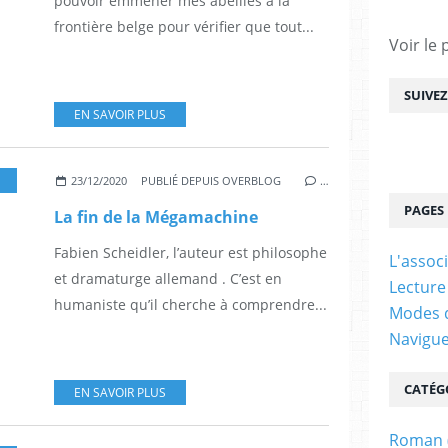
pouvoir emmener mes abeilles à la
frontière belge pour vérifier que tout...
Voir le 
SUIVE
EN SAVOIR PLUS
,
SEUIL
23/12/2020
PUBLIÉ DEPUIS OVERBLOG
…
PAGES
La fin de la Mégamachine
Fabien Scheidler, l’auteur est philosophe
L'assoc
et dramaturge allemand . C’est en
Lecture
humaniste qu’il cherche à comprendre...
Modes d
Navigu
CATÉG
EN SAVOIR PLUS
Roman