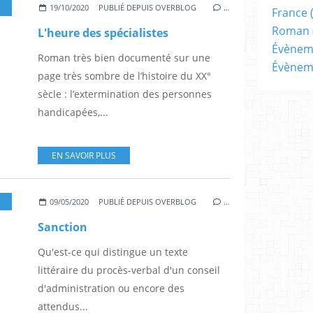
,
BELFOND
19/10/2020
PUBLIÉ DEPUIS OVERBLOG
…
France
Roman
L'heure des spécialistes
Évènem
Roman très bien documenté sur une
Évènem
page très sombre de l’histoire du XX°
sècle : l’extermination des personnes
handicapées,...
EN SAVOIR PLUS
,
GALLIMARD
09/05/2020
PUBLIÉ DEPUIS OVERBLOG
…
Sanction
Qu'est-ce qui distingue un texte
littéraire du procès-verbal d'un conseil
d'administration ou encore des
attendus...