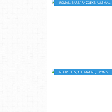
ROMAN
,
BARBARA ZOEKE
,
ALLEMAGNE
NOUVELLES
,
ALLEMAGNE
,
F VON SCHIRACH