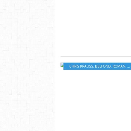
CHRIS KRAUSS
,
BELFOND
,
ROMAN
,
A