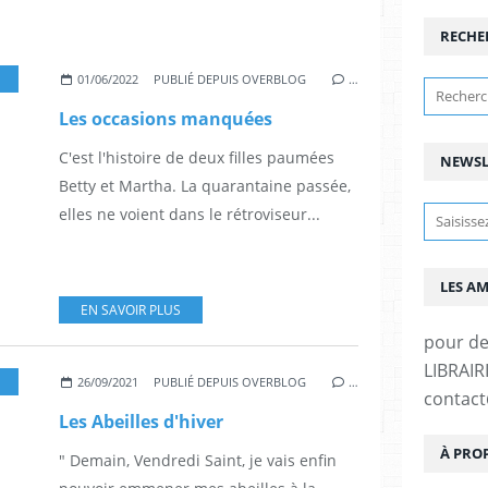
RECHE
E QUARTANIER
01/06/2022
PUBLIÉ DEPUIS OVERBLOG
…
Les occasions manquées
C'est l'histoire de deux filles paumées
NEWSL
Betty et Martha. La quarantaine passée,
elles ne voient dans le rétroviseur...
LES A
EN SAVOIR PLUS
pour d
LIBRAIRI
26/09/2021
PUBLIÉ DEPUIS OVERBLOG
…
contac
Les Abeilles d'hiver
À PRO
" Demain, Vendredi Saint, je vais enfin