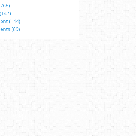
(268)
(147)
ent
(144)
ents
(89)