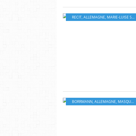
RECIT
,
ALLEMAGNE
,
MARIE-LUISE SCHERER
BORRMANN
,
ALLEMAGNE
,
MASQUE
,