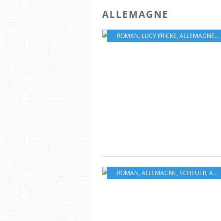
ALLEMAGNE
ROMAN
,
LUCY FRICKE
,
ALLEMAGNE
,
L
ROMAN
,
ALLEMAGNE
,
SCHEUER
,
ACTES SUD