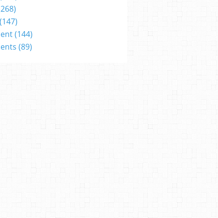
(268)
(147)
ent
(144)
ents
(89)