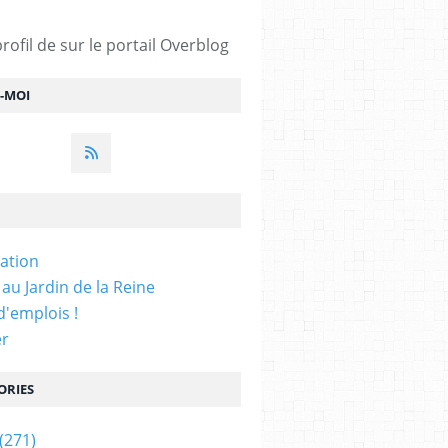
profil de
sur le portail Overblog
Z-MOI
iation
 au Jardin de la Reine
'emplois !
er
ORIES
(271)