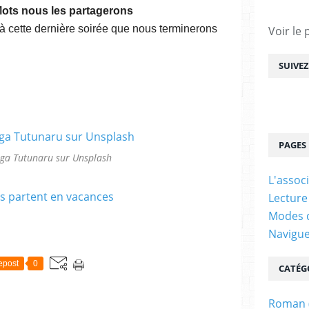
Mots nous les partagerons
 cette dernière soirée que nous terminerons
Voir le 
SUIVE
PAGES
lga Tutunaru sur Unsplash
L'assoc
Lecture
Modes d
Navigu
epost
0
CATÉG
Roman