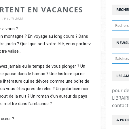
ARTENT EN VACANCES
RECHE
19 JUIN 2025
ez-vous ? 
en montagne ? En voyage au long cours ? Dans 
NEWSL
jardin ? Quel que soit votre été, vous partirez 
re valise... 
avez jamais eu le temps de vous plonger ? Un 
une pause dans le hamac ? Une histoire qui ne 
LES A
de littérature qui se dévore comme une boîte de 
s vous êtes jurés de relire ? Un polar bien noir 
pour d
bout de la nuit ? Un roman d’un auteur du pays 
LIBRAIRI
ous mettre dans l’ambiance ?
contac
 cœur ? 
À PRO