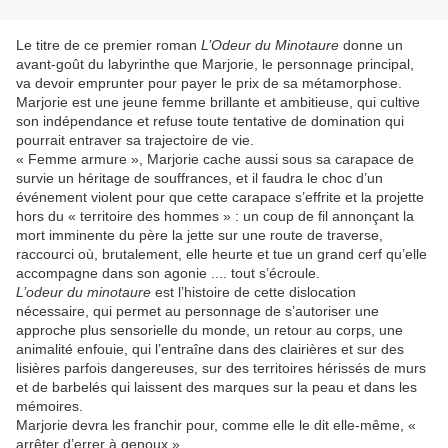
Le titre de ce premier roman
L’Odeur du Minotaure
donne un
avant-goût du labyrinthe que Marjorie, le personnage principal,
va devoir emprunter pour payer le prix de sa métamorphose.
Marjorie est une jeune femme brillante et ambitieuse, qui cultive
son indépendance et refuse toute tentative de domination qui
pourrait entraver sa trajectoire de vie.
« Femme armure », Marjorie cache aussi sous sa carapace de
survie un héritage de souffrances, et il faudra le choc d’un
événement violent pour que cette carapace s’effrite et la projette
hors du « territoire des hommes » : un coup de fil annonçant la
mort imminente du père la jette sur une route de traverse,
raccourci où, brutalement, elle heurte et tue un grand cerf qu’elle
accompagne dans son agonie .... tout s’écroule.
L’odeur du minotaure
est l’histoire de cette dislocation
nécessaire, qui permet au personnage de s’autoriser une
approche plus sensorielle du monde, un retour au corps, une
animalité enfouie, qui l’entraîne dans des clairières et sur des
lisières parfois dangereuses, sur des territoires hérissés de murs
et de barbelés qui laissent des marques sur la peau et dans les
mémoires.
Marjorie devra les franchir pour, comme elle le dit elle-même, «
arrêter d’errer à genoux »