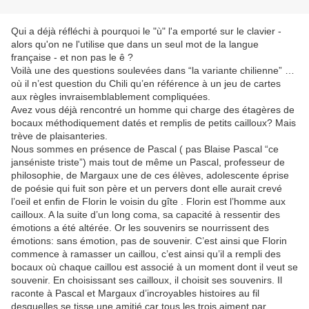
Qui a déjà réfléchi à pourquoi le "ù" l'a emporté sur le clavier -
alors qu'on ne l'utilise que dans un seul mot de la langue
française - et non pas le ê ?
Voilà une des questions soulevées dans “la variante chilienne” …
où il n’est question du Chili qu’en référence à un jeu de cartes
aux règles invraisemblablement compliquées.
Avez vous déjà rencontré un homme qui charge des étagères de
bocaux méthodiquement datés et remplis de petits cailloux? Mais
trève de plaisanteries.
Nous sommes en présence de Pascal ( pas Blaise Pascal “ce
janséniste triste”) mais tout de même un Pascal, professeur de
philosophie, de Margaux une de ces élèves, adolescente éprise
de poésie qui fuit son père et un pervers dont elle aurait crevé
l’oeil et enfin de Florin le voisin du gîte . Florin est l’homme aux
cailloux. A la suite d’un long coma, sa capacité à ressentir des
émotions a été altérée. Or les souvenirs se nourrissent des
émotions: sans émotion, pas de souvenir. C’est ainsi que Florin
commence à ramasser un caillou, c’est ainsi qu’il a rempli des
bocaux où chaque caillou est associé à un moment dont il veut se
souvenir. En choisissant ses cailloux, il choisit ses souvenirs. Il
raconte à Pascal et Margaux d’incroyables histoires au fil
desquelles se tisse une amitié car tous les trois aiment par