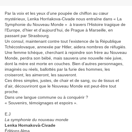
Par la voix et les yeux d’une poupée de chiffon au cœur
mystérieux, Lenka Horńakova-Civade nous entraîne dans « La
Symphonie du Nouveau Monde » à travers l’Histoire tragique de
l’Europe, d’hier et d’aujourd’hui, de Prague à Marseille, en
passant par Strasbourg.
Un consul, maintenant contre tout l’existence de la République
Tchécoslovaque, annexée par Hitler, aidera nombres de réfugiés.
Une femme tchèque, cherchant à rejoindre son frère au Nouveau
Monde, perdra son bébé, mais sauvera une nouvelle née juive,
dont la mère est morte en couches. Bien d’autres personnages,
imaginés ou réels, ballottés par la furie des hommes, les
croiseront, les aimeront, les sauveront.
Ces êtres simples, justes, de chair et de sang, ou de tissus et
d’air, découvriront que le Nouveau Monde est peut-être tout
proche.
Dans une langue commune ou à conquérir ?
« Souvenirs, témoignages et espoirs ».
E.J
La symphonie du nouveau monde
Lenka Hornakovà-Civade
Éditions Alma