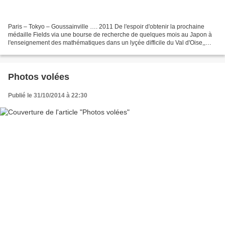
Paris – Tokyo – Goussainville …. 2011 De l'espoir d'obtenir la prochaine
médaille Fields via une bourse de recherche de quelques mois au Japon à
l'enseignement des mathématiques dans un lyçée difficile du Val d'Oise,,
qu'est-il donc arrivé à Thomas, jeune...
Photos volées
Publié le 31/10/2014 à 22:30