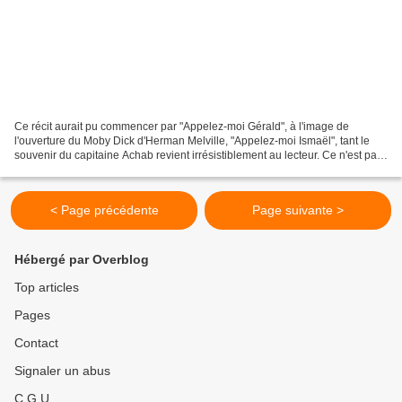
Ce récit aurait pu commencer par "Appelez-moi Gérald", à l'image de
l'ouverture du Moby Dick d'Herman Melville, "Appelez-moi Ismaël", tant le
souvenir du capitaine Achab revient irrésistiblement au lecteur. Ce n'est pas
seulement parce que le récit tourne...
< Page précédente
Page suivante >
Hébergé par Overblog
Top articles
Pages
Contact
Signaler un abus
C.G.U.