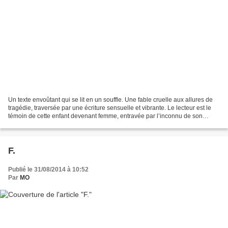
Un texte envoûtant qui se lit en un souffle. Une fable cruelle aux allures de
tragédie, traversée par une écriture sensuelle et vibrante. Le lecteur est le
témoin de cette enfant devenant femme, entravée par l’inconnu de son
passé, la force et la violence...
F.
Publié le 31/08/2014 à 10:52
Par
MO