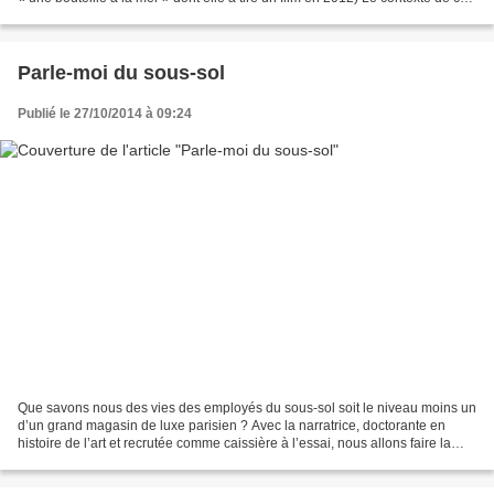
livre est tout...
Parle-moi du sous-sol
Publié le 27/10/2014 à 09:24
Que savons nous des vies des employés du sous-sol soit le niveau moins un
d’un grand magasin de luxe parisien ? Avec la narratrice, doctorante en
histoire de l’art et recrutée comme caissière à l’essai, nous allons faire la
connaissance de Félix, Rosy,...