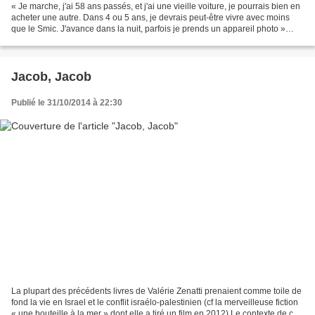
« Je marche, j'ai 58 ans passés, et j'ai une vieille voiture, je pourrais bien en
acheter une autre. Dans 4 ou 5 ans, je devrais peut-être vivre avec moins
que le Smic. J'avance dans la nuit, parfois je prends un appareil photo »
Jean, le narrateur, prend...
Jacob, Jacob
Publié le 31/10/2014 à 22:30
La plupart des précédents livres de Valérie Zenatti prenaient comme toile de
fond la vie en Israel et le conflit israélo-palestinien (cf la merveilleuse fiction
« une bouteille à la mer » dont elle a tiré un film en 2012) Le contexte de ce