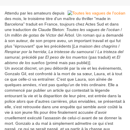
Attendu par les amateurs depuis
des mois, le troisième titre d'un maître du thriller "made in
Barcelona" traduit en France, toujours chez Actes Sud et dans
une traduction de Claude Bleton:
Toutes les vagues de l'océan
/
Un millón de gotas
de Víctor del Árbol. Un roman qui a demandé
à son auteur, de son propre aveu, un important travail et qui fut
plus "éprouvant" que les précédents [
La maison des chagrins
/
Respirar por la herrida
;
La tristesse du samouraï
/
La tristeza del
samurai
; précédé par
El peso de los muertos
(pas traduit) et
El
abismo de los sueños
(primé mais pas publié)].
Un avocat discret, un peu débordé par la vie et les événements,
Gonzalo Gil, est confronté à la mort de sa sœur, Laura, et à tout
ce que celle-ci va entraîner. C'est que Laura, son aînée de
quelques années, n'est pas quelqu'un de très ordinaire. Elle a
commencé par publier un article qui contestait la légende
entourant la vie et la disparition de leur père, est entrée dans la
police alors que d'autres carrières, plus enviables, se présentait à
elle, s'est retrouvée dans une enquête qui semble avoir coûté la
vie à son jeune fils pour être finalement accusée d'avoir
cruellement exécuté l'assassin de celui-ci avant de se donner la
mort. Gonzalo a du mal à simplement admettre ce qui s'est
passé, ce qui se serait passé, et va partir à la chasse aux