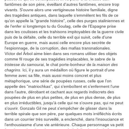
fantômes de son père, éveillant d'autres fantômes, encore trop
vivants. S'ouvre alors une vertigineuse histoire familiale, digne
des tragédies antiques, dans laquelle s’emmêlent les fils de ce
qu'on appelle la "grande histoire", celle des purges staliniennes et
de l'enfer si longtemps tu du Goulag, celle de l'Espagne prise
dans les coulisses et les trahisons impitoyables de la guerre civile
puis de la défaite, celle du terrible exil qui suivit, celle d'une
Europe en guerre, mais aussi celle encore plus secrète de
l'espionnage, de la corruption, des mafias transnationales.
Víctor del Árbol aime bien dans ses romans utiliser des objets
comme fil rouge de ses tragédies implacables, le sabre de
la
tristesse du samourai
, le chat porte-bonheur de
la maison des
chagrins
. Ici, il y aura un médaillon où figure le portrait d'une
femme avec sa fille, mais aussi moins concret et plus
métaphorique, une série de poupées russes, celle que l'on
appelle des "matriochkas", qui s'emboîtent et s'enferment l'une
dans l'autre, dérobant et cachant aux regards indiscrets des
poupées de plus en plus petites, de plus en plus dense, de plus
en plus irréductibles, jusqu'à celle qui ne s'ouvre pas, qui ne peut
s'ouvrir. Gonzalo Gil ne peut s'empêcher de glisser dans la
terrible spirale que son père, par quelques mots irréfléchis écrits
dans un courrier très surveillé, a enclenché, dans l'insouciance et
l'enthousiasme d'une vie antérieure. Chaque personnage va petit