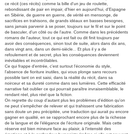
ce récit (ces récits) comme la bille d'un jeu de roulette,
rebondissant de pair en impair, d'hier en aujourd'hui, d'Espagne
en Sibérie, de guerre en guerre, de vérité en mensonge, de
sacrifices en trahisons, de grands idéaux en basses besognes,
sans jamais parvenir à se poser, toujours sur le fil et sur le point
de basculer, d'un côté ou de l'autre. Comme dans les précédents
romans de l'auteur, tout ce qui est fait ou dit finit toujours par
avoir des conséquences, sinon tout de suite, alors dans dix ans,
dans vingt ans, dans un demi-siècle... Et plus il y a de
refoulement et de secret, plus les conséquences deviennent
inévitables et incontrôlables.
Ce qui frappe d'entrée, c'est surtout l'économie du style,
l'absence de fioriture inutiles, qui vous plonge sans recours
possible tant on est saisi, dans la réalité du récit, dans sa
noirceur et sa dureté comme dans ses lumières. Cette efficacité
narrative fait oublier ce qui pourrait paraître invraisemblable, le
rendant réel, plus réel que la fiction.
On regrette du coup d'autant plus les problèmes d'édition qu'on
ne peut s'empêcher de relever et qui trahissent une fabrication
sans doute un peu précipitée, une traduction qui aurait pu encore
gagner en qualité, en se rapprochant encore plus de la richesse
de la langue et de l'élégance de l'écriture originale. Mais cette
réserve est bien mineure face au plaisir, à l'intensité des