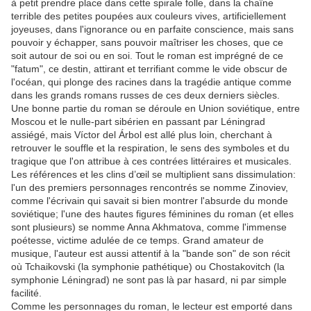
à petit prendre place dans cette spirale folle, dans la chaîne
terrible des petites poupées aux couleurs vives, artificiellement
joyeuses, dans l'ignorance ou en parfaite conscience, mais sans
pouvoir y échapper, sans pouvoir maîtriser les choses, que ce
soit autour de soi ou en soi. Tout le roman est imprégné de ce
"fatum", ce destin, attirant et terrifiant comme le vide obscur de
l'océan, qui plonge des racines dans la tragédie antique comme
dans les grands romans russes de ces deux derniers siècles.
Une bonne partie du roman se déroule en Union soviétique, entre
Moscou et le nulle-part sibérien en passant par Léningrad
assiégé, mais Víctor del Árbol est allé plus loin, cherchant à
retrouver le souffle et la respiration, le sens des symboles et du
tragique que l'on attribue à ces contrées littéraires et musicales.
Les références et les clins d’œil se multiplient sans dissimulation:
l'un des premiers personnages rencontrés se nomme Zinoviev,
comme l'écrivain qui savait si bien montrer l'absurde du monde
soviétique; l'une des hautes figures féminines du roman (et elles
sont plusieurs) se nomme Anna Akhmatova, comme l'immense
poétesse, victime adulée de ce temps. Grand amateur de
musique, l'auteur est aussi attentif à la "bande son" de son récit
où Tchaikovski (la symphonie pathétique) ou Chostakovitch (la
symphonie Léningrad) ne sont pas là par hasard, ni par simple
facilité.
Comme les personnages du roman, le lecteur est emporté dans