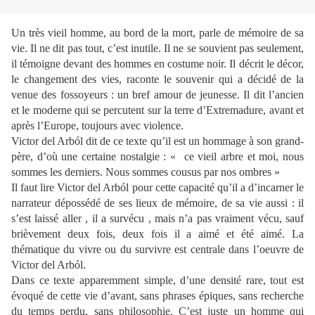
Un très vieil homme, au bord de la mort, parle de mémoire de sa
vie. Il ne dit pas tout, c’est inutile. Il ne se souvient pas seulement,
il témoigne devant des hommes en costume noir. Il décrit le décor,
le changement des vies, raconte le souvenir qui a décidé de la
venue des fossoyeurs : un bref amour de jeunesse. Il dit l’ancien
et le moderne qui se percutent sur la terre d’Extremadure, avant et
après l’Europe, toujours avec violence.
Victor del Arból dit de ce texte qu’il est un hommage à son grand-
père, d’où une certaine nostalgie : « ce vieil arbre et moi, nous
sommes les derniers. Nous sommes cousus par nos ombres »
Il faut lire Victor del Arból pour cette capacité qu’il a d’incarner le
narrateur dépossédé de ses lieux de mémoire, de sa vie aussi : il
s’est laissé aller , il a survécu , mais n’a pas vraiment vécu, sauf
brièvement deux fois, deux fois il a aimé et été aimé. La
thématique du vivre ou du survivre est centrale dans l’oeuvre de
Victor del Arból.
Dans ce texte apparemment simple, d’une densité rare, tout est
évoqué de cette vie d’avant, sans phrases épiques, sans recherche
du temps perdu, sans philosophie. C’est juste un homme qui