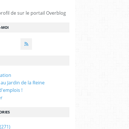
profil de
sur le portail Overblog
Z-MOI
iation
 au Jardin de la Reine
'emplois !
er
ORIES
(271)