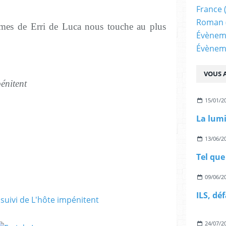
France
Roman
èmes de Erri de Luca nous touche au plus
Évènem
Évènem
VOUS A
énitent
15/01/2
La lumi
13/06/2
Tel que 
09/06/2
ILS, dé
24/07/2