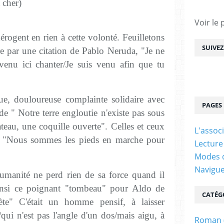
t cher)
Voir le 
rogent en rien à cette volonté. Feuilletons
SUIVE
 par une citation de Pablo Neruda, "Je ne
 venu ici chanter/Je suis venu afin que tu
ue, douloureuse complainte solidaire avec
PAGES
ode " Notre terre engloutie n'existe pas sous
ateau, une coquille ouverte". Celles et ceux
L'assoc
ir "Nous sommes les pieds en marche pour
Lecture
Modes d
Navigu
umanité ne perd rien de sa force quand il
 ainsi ce poignant "tombeau" pour Aldo de
CATÉG
te" C'était un homme pensif, à laisser
de/qui n'est pas l'angle d'un dos/mais aigu, à
Roman