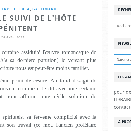
,
,
ERRI DE LUCA
GALLIMARD
RECHE
E SUIVI DE L'HÔTE
PÉNITENT
26 AVRIL 2021
NEWSL
certaine assiduité l'œuvre romanesque de
ble
sa dernière parution) le versant plus
riture nous est peut-être moins familier.
LES A
me point de césure. Au fond il s'agit de
souvent comme il le dit avec une certaine
pour d
nt pour affirmer une réelle solution de
LIBRAIRI
contac
pirituels, sa fervente complicité avec la
À PRO
t son travail (ce mot, l'ancien prolétaire