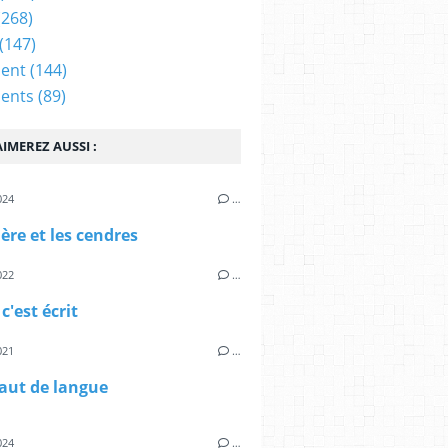
(268)
(147)
ent
(144)
ents
(89)
IMEREZ AUSSI :
024
…
ère et les cendres
022
…
c'est écrit
021
…
faut de langue
024
…