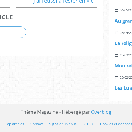
J'ai réussi à rester en vie
04/05/2
ICLE
Au gra
05/04/2
La reli
13/03/2
Mon re
05/02/2
Thème Magazine - Hébergé par
Overblog
Top articles
Contact
Signaler un abus
C.G.U.
Cookies et données