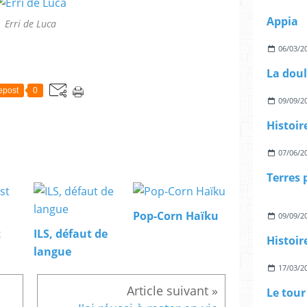
Appia
Erri de Luca
06/03/2
La doul
epost
0
09/09/2
Histoir
07/06/2
Terres 
Pop-Corn Haïku
09/09/2
t
ILS, défaut de
Histoir
langue
17/03/2
Le tour 