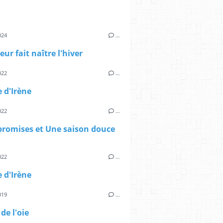
024
…
eur fait naître l'hiver
022
…
e d'Irène
022
…
promises et Une saison douce
022
…
e d'Irène
019
…
de l'oie