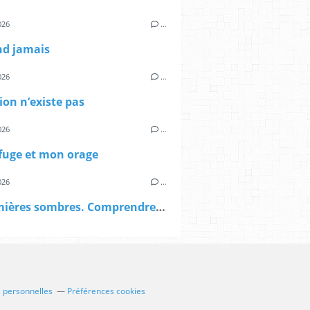
026
…
nd jamais
026
…
gion n’existe pas
026
…
fuge et mon orage
026
…
Les Lumières sombres. Comprendre la pensée néoréactionnaire.
 personnelles
Préférences cookies