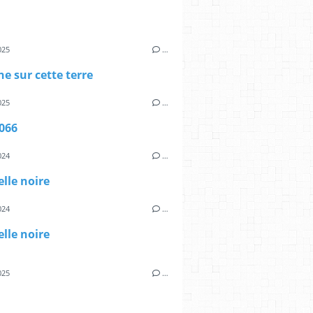
025
…
e sur cette terre
025
…
066
024
…
lle noire
024
…
lle noire
025
…