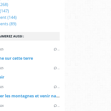
(268)
(147)
ent
(144)
ents
(89)
IMEREZ AUSSI :
025
…
e sur cette terre
025
…
oir
025
…
Traverser les montagnes et venir naître ici
024
…