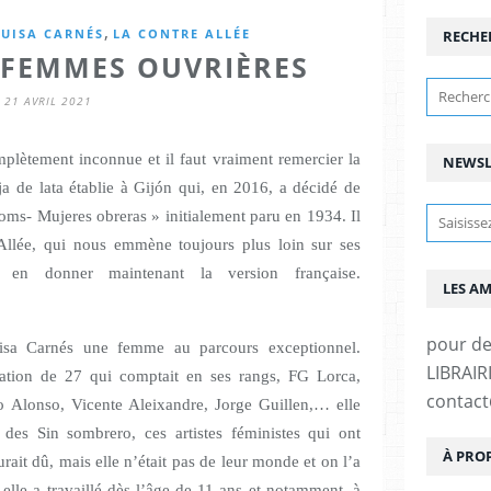
,
LUISA CARNÉS
LA CONTRE ALLÉE
RECHE
 FEMMES OUVRIÈRES
21 AVRIL 2021
plètement inconnue et il faut vraiment remercier la
NEWSL
a de lata établie à Gijón qui, en 2016, a décidé de
ooms- Mujeres obreras » initialement paru en 1934.
Il
Allée, qui nous emmène toujours plus loin sur ses
n donner maintenant la version française.
LES A
pour d
isa Carnés une femme au parcours exceptionnel.
LIBRAIRI
tion de 27 qui comptait en ses rangs, FG Lorca,
contac
o Alonso, Vicente Aleixandre, Jorge Guillen,… elle
 des Sin sombrero, ces artistes féministes qui ont
À PRO
ait dû, mais elle n’était pas de leur monde et on l’a
elle a travaillé dès l’âge de 11 ans et notamment, à