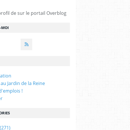
profil de
sur le portail Overblog
Z-MOI
iation
 au Jardin de la Reine
'emplois !
er
ORIES
(271)