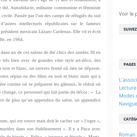
 thé. Autodidacte, militante communiste et féministe
Voir le 
re civile. Passée par l‘un des camps de réfugiés du sud
’autres intellectuels républicains sur le fameux
SUIVE
 président mexicain Lázaro Cardenas. Elle vit et écrit
lle, en 1964.
ans un de ces salons de thé chics des années 30 en
très bien avec de grandes vitre style art-déco, des
PAGES
n noir et blanc, un univers feutré où rien ne dépasse.
otos sépias ou des films en noir et blanc mais qui a
L'assoc
ière cuisine où se préparent les gâteaux, le réduit où
Lecture
e change, ce personnel qui fait partie du décor : « La
Modes d
ien de plus qu’un appendice du salon, un appendice
Navigu
 d’autre »
CATÉG
enne, qui est veuve mais doit le cacher car « l‘ogre »,
mariées dans son établissement ». Il y a Paca avec
Roman
le de bigote », Felisa, « joyeuse et frivole », Marta,