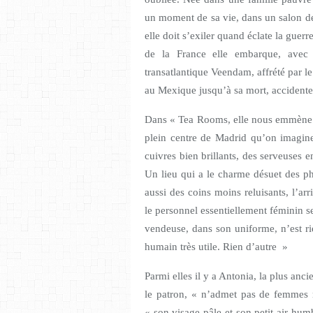
un moment de sa vie, dans un salon de
elle doit s’exiler quand éclate la guer
de la France elle embarque, avec d
transatlantique Veendam, affrété par le
au Mexique jusqu’à sa mort, accidente
Dans « Tea Rooms, elle nous emmène d
plein centre de Madrid qu’on imagine 
cuivres bien brillants, des serveuses e
Un lieu qui a le charme désuet des ph
aussi des coins moins reluisants, l’arr
le personnel essentiellement féminin s
vendeuse, dans son uniforme, n’est r
humain très utile. Rien
Parmi elles il y a Antonia, la plus anci
le patron, « n’admet pas de femmes 
« son visage pâle et son petit air humb