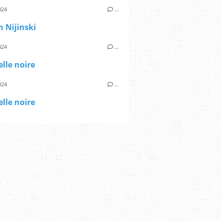
024
…
 Nijinski
024
…
lle noire
024
…
lle noire