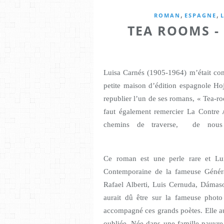
,
,
ROMAN
ESPAGNE
TEA ROOMS -
Luisa Carnés (1905-1964) m’était com
petite maison d’édition espagnole Hoj
republier l’un de ses romans, « Tea-r
faut également remercier La Contre 
chemins de traverse, de nous e
Ce roman est une perle rare et Lu
Contemporaine de la fameuse Généra
Rafael Alberti, Luis Cernuda, Dámas
aurait dû être sur la fameuse photo
accompagné ces grands poètes. Elle aur
oubliée. Née dans une famille pauvre 