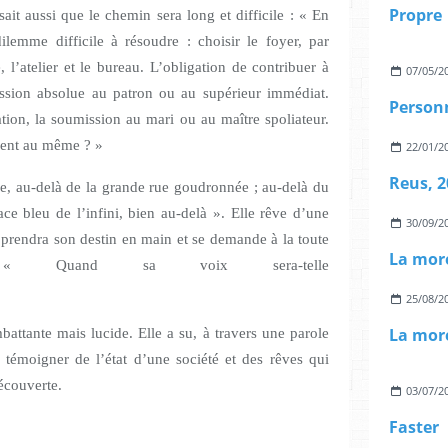
Propre
 sait aussi que le chemin sera long et difficile : « En
lemme difficile à résoudre : choisir le foyer, par
, l’atelier et le bureau. L’obligation de contribuer à
07/05/2
mission absolue au patron ou au supérieur immédiat.
Personn
tion, la soumission au mari ou au maître spoliateur.
as exactement au même ? »
22/01/2
Reus, 2
ine, au-delà de la grande rue goudronnée ; au-delà du
e bleu de l’infini, bien au-delà ». Elle rêve d’une
30/09/2
prendra son destin en main et se demande à la toute
La more
Quand sa voix sera-telle
e ? ».
25/08/2
La more
ttante mais lucide. Elle a su, à travers une parole
, témoigner de l’état d’une société et des rêves qui
écouverte.
03/07/2
Faster