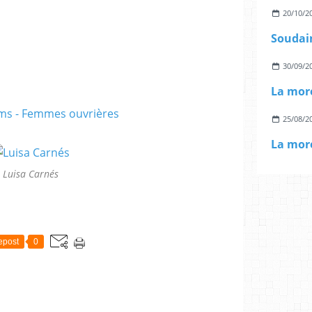
20/10/2
Soudain
30/09/2
La more
25/08/2
La more
Luisa Carnés
epost
0