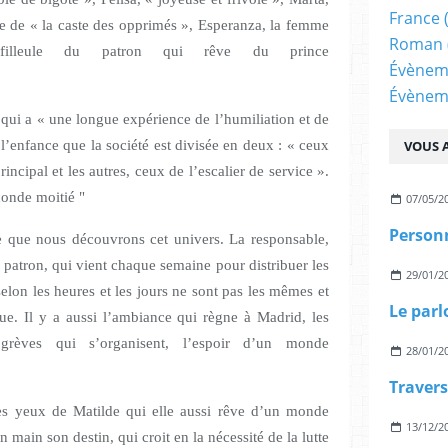
France
rtie de « la caste des opprimés », Esperanza, la femme
Roman
illeule du patron qui rêve du prince
Évènem
Évènem
, qui a « une longue expérience de l’humiliation et de
s l’enfance que la société est divisée en deux : « ceux
VOUS A
rincipal et les autres, ceux de l’escalier de service ».
econde moitié "
07/05/2
Personn
de que nous découvrons cet univers. La responsable,
e patron, qui vient chaque semaine pour distribuer les
29/01/2
 selon les heures et les jours ne sont pas les mêmes et
Le parl
que. Il y a aussi l’ambiance qui règne à Madrid, les
grèves qui s’organisent, l’espoir d’un monde
28/01/2
leur.
les yeux de Matilde qui elle aussi rêve d’un monde
13/12/2
main son destin, qui croit en la nécessité de la lutte