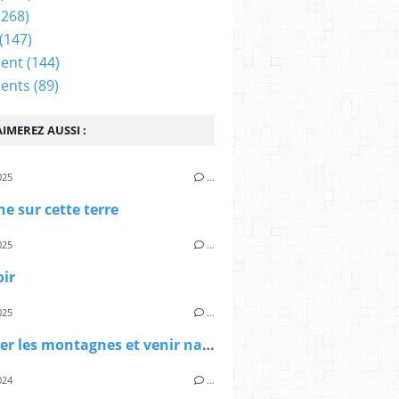
(268)
(147)
ent
(144)
ents
(89)
IMEREZ AUSSI :
025
…
e sur cette terre
025
…
oir
025
…
Traverser les montagnes et venir naître ici
024
…