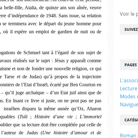
 belle-fille, Atalia, de quinze ans son aînée, veuve
Voir le 
erre d’indépendance de 1948. Sans issue, sa relation
n se terminera avec le départ du jeune homme pour
SUIVE
ël, où il espère un emploi de gardien de nuit ou de
rogations de Schmuel tant à l’égard de son sujet de
avaux réalisés sur le sujet : Jésus y apparaît comme
PAGES
aïsme et non de fonder une nouvelle religion, ce qui
de Tarse et de Judas) qu’à propos de la trajectoire
L'assoc
ionniers de l’Etat d’Israël, écarté par Ben Gourion en
Lecture
 – qu’il juge archaïque – d’un Etat juif ainsi que de
Modes d
s. En lisant ce livre si juste, on ne peut pas ne pas
Navigu
n israélien disparu la même année qu’Oz, Aharon
rquables (
Tsili
;
Histoire d’une vie
;
L’immortel
CATÉG
oublier que sa lecture doit être complétée par celle de
e l’auteur de
Judas
(
Une histoire d’amour et de
Roman