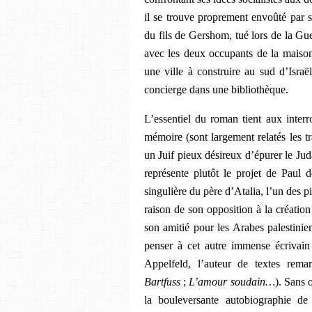
il se trouve proprement envoûté par sa
du fils de Gershom, tué lors de la Gu
avec les deux occupants de la maiso
une ville à construire au sud d’Isra
concierge dans une bibliothèque.
L’essentiel du roman tient aux inter
mémoire (sont largement relatés les tr
un Juif pieux désireux d’épurer le Jud
représente plutôt le projet de Paul 
singulière du père d’Atalia, l’un des p
raison de son opposition à la création
son amitié pour les Arabes palestinien
penser à cet autre immense écrivai
Appelfeld, l’auteur de textes rema
Bartfuss
;
L’amour soudain…
). Sans 
la bouleversante autobiographie d