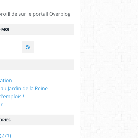
profil de
sur le portail Overblog
Z-MOI
iation
 au Jardin de la Reine
'emplois !
er
ORIES
(271)