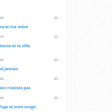
020
…
re et ma mère
019
…
euse et la ville
026
…
nd jamais
026
…
gion n’existe pas
026
…
fuge et mon orage