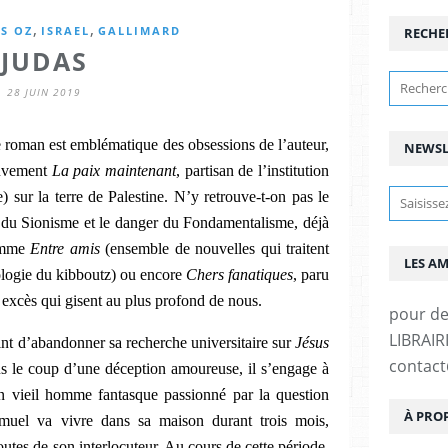
,
,
S OZ
ISRAEL
GALLIMARD
RECHE
JUDAS
28 JUIN 2019
ce roman est emblématique des obsessions de l’auteur,
NEWSL
uvement
La paix maintenant
, partisan de l’institution
e) sur la terre de Palestine. N’y retrouve-t-on pas le
s du Sionisme et le danger du Fondamentalisme, déjà
omme
Entre amis
(ensemble de nouvelles qui traitent
LES A
éologie du kibboutz)
ou encore
Chers fanatiques
, paru
s excès qui gisent au plus profond de nous.
pour d
LIBRAIRI
int d’abandonner sa recherche universitaire sur
Jésus
contac
s le coup d’une déception amoureuse, il s’engage à
 vieil homme fantasque passionné par la question
À PRO
hmuel va vivre dans sa maison durant trois mois,
outes de son interlocuteur. Au cours de cette période,