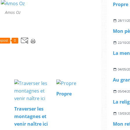
Propre
Amos Oz
28/11/2
Mon pè
epost
0
22/10/2
La ment
04/05/2
Au gra
05/04/2
Propre
La reli
Traverser les
13/03/2
montagnes et
Mon re
venir naître ici