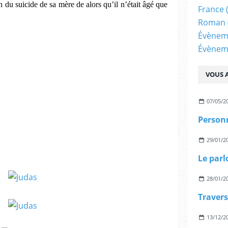
n du suicide de sa mère de alors qu’il n’était âgé que
France
Roman
Évènem
Évènem
VOUS A
07/05/2
Personn
29/01/2
Le parl
28/01/2
13/12/2