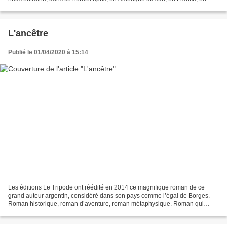
Europe centrale et en Angleterre....
L'ancêtre
Publié le 01/04/2020 à 15:14
Les éditions Le Tripode ont réédité en 2014 ce magnifique roman de ce
grand auteur argentin, considéré dans son pays comme l’égal de Borges.
Roman historique, roman d’aventure, roman métaphysique. Roman qui
coule comme le fleuve au bord duquel il se déroule...