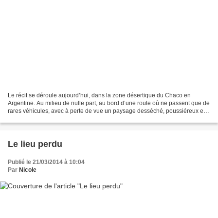
Le récit se déroule aujourd’hui, dans la zone désertique du Chaco en
Argentine. Au milieu de nulle part, au bord d’une route où ne passent que de
rares véhicules, avec à perte de vue un paysage desséché, poussiéreux et
écrasé de chaleur, se tient un petit...
Le lieu perdu
Publié le 21/03/2014 à 10:04
Par
Nicole