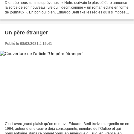
D’entrée nous sommes prévenus : « Notre écrivain le plus célèbre annonce
la sortie de son nouveau livre qu’il décrit comme « un roman éclaté en forme
de journaux ». En bon oulipien, Eduardo Berti fixe les règles qu’il s’impose
et nous emmène dans « un...
Un père étranger
Publié le 08/02/2021 à 15:41
C’est avec grand plaisir qu’on retrouve Eduardo Berti écrivain argentin né en
1964, auteur d’une œuvre déjà conséquente, membre de l’Oulipo et qui
nous entraîne, dans ce nouvel opus, en Amérique du sud, en France, en